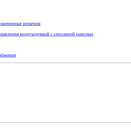
инженерные решения
правления воздуходувкой с сенсорной панелью
набжения