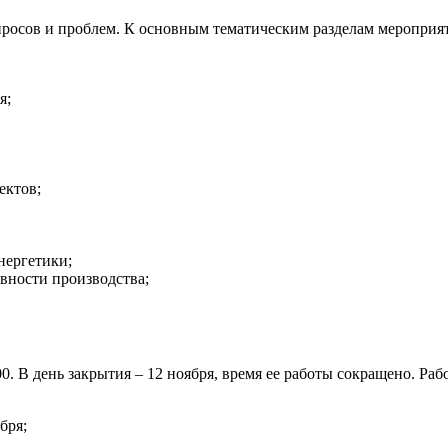
просов и проблем. К основным тематическим разделам мероприя
я;
ектов;
нергетики;
вности производства;
8.00. В день закрытия – 12 ноября, время ее работы сокращено. Р
бря;