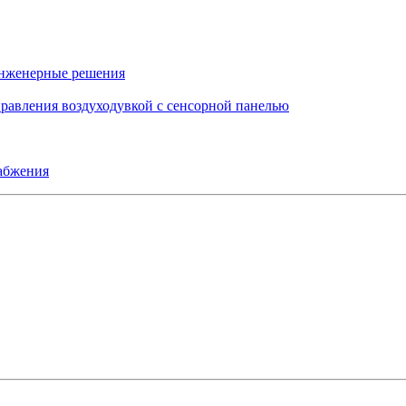
инженерные решения
правления воздуходувкой с сенсорной панелью
набжения