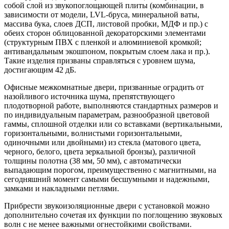
собой слой из звукопоглощающей плиты (комбинации, в
зависимости от модели, LVL-бруса, минеральной ваты,
массива бука, слоев ДСП, листовой пробки, МДФ и пр.) с
обеих сторон облицованной декораторскими элементами
(структурным ПВХ с пленкой и алюминиевой кромкой;
антивандальным экошпоном, покрытым слоем лака и пр.).
Такие изделия призваны справляться с уровнем шума,
достигающим 42 дБ.
Офисные межкомнатные двери, призванные оградить от
назойливого источника шума, препятствующего
плодотворной работе, выполняются стандартных размеров и
по индивидуальным параметрам, разнообразной цветовой
гаммы, сплошной отделки или со вставками (вертикальными,
горизонтальными, волнистыми горизонтальными,
одиночными или двойными) из стекла (матового цвета,
черного, белого, цвета зеркальной бронзы), различной
толщины полотна (38 мм, 50 мм), с автоматически
выпадающим порогом, преимущественно с магнитными, на
сегодняшний момент самыми бесшумными и надежными,
замками и накладными петлями.
Прибрести звукоизоляционные двери с установкой можно
дополнительно сочетая их функции по поглощению звуковых
волн с не менее важными огнестойкими свойствами.