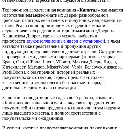
отвлекающего и агрессивного шумового воздействия.
Торгово-производственная компания
«Капитал»
занимается
изготовлением межкомнатных дверей разнообразной
цветовой палитры, ее оттенков и полутонов, направлений и
стиля. Реализацию производимых изделий компания
осуществляет посредством интернет-магазина «Двери на
Каширском Дворе», где легко можете выбрать и
приобрести
звукоизоляционные двери с установкой
, в чьем
каталоге также представлена и продукция других
лидирующих представителей в данной отрасли. Сотрудничая
с проверенными деловыми партнерами (торговые марки
Браво, Ока, el`Porta, Luxor, ViLario, Мактим Дверь, Лидер,
Интехпласт, Матадор, МisterWood, Verda, Беларускiя дзверы,
ProfilDoors), с безупречной историей реальных
покупательских отзывов, сервис предлагает только
качественные и экологически безопасные товары, с
длительным сроком их эксплуатации.
За долгие и плодотворные годы своей работы, компания
«Капитал» досконально изучила вкусовые предпочтения
покупателей и готова предложить своим клиентам изделия
лишь высшего качества, в полном соответствии с
покупательскими ожиданиями.
В услуги, которые предоставляет компания, также входит