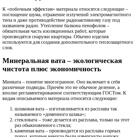
К «побочным эффектам» материала относятся следующие –
поглощение шума, отражение излучений электромагнитного
типа и даже противодействие радиоактивному газу под
названием радон. Утепление балкона пенофолом –
обязательная часть изоляционных работ, которые
производятся снаружи квартиры. Обычно изделия
используются для создания дополнительного теплозащитного
слоя.
Минеральная вата – экологическая
чистота плюс экономичность
Минвата – понятие многогранное. Оно включает в себя
различные подвиды. Причём это не обычное деление, а
вполне регламентированное соответствующим ГОСТом. К
видам описываемого материала относятся следующие:
шлаковая вата – изготавливается из расплава так
называемого «доменного шлака»;
стекловата – тоже делается из расплава, только на этот
раз обыкновенного стекла;
каменная вата – производится из расплава горных
пород, которые некогда были извергнуты наружу.