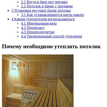
2.1
Когда в бане нет чердака
2.2
Потолок в банях с чердаком
3
Установка несущих балок потолка
3.1
Как устанавливаются щиты наката
4
Каким утеплителем воспользоваться
4.1
Минеральная вата
4.2
Пенопласт
4.3
Пенополиуретан
4.4
Традиционный способ утепления
Почему необходимо утеплять потолок