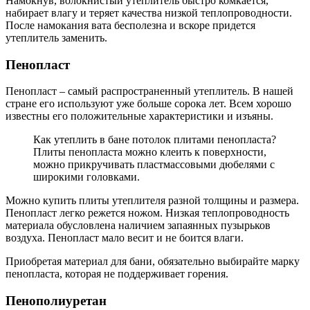
Намокнув, волокнистый утеплитель быстро комкается,
набирает влагу и теряет качества низкой теплопроводности.
После намокания вата бесполезна и вскоре придется
утеплитель заменить.
Пенопласт
Пенопласт – самый распространенный утеплитель. В нашей
стране его используют уже больше сорока лет. Всем хорошо
известны его положительные характеристики и изъяны.
Как утеплить в бане потолок плитами пенопласта?
Плиты пенопласта можно клеить к поверхности,
можно прикручивать пластмассовыми дюбелями с
широкими головками.
Можно купить плиты утеплителя разной толщины и размера.
Пенопласт легко режется ножом. Низкая теплопроводность
материала обусловлена наличием запаянных пузырьков
воздуха. Пенопласт мало весит и не боится влаги.
Приобретая материал для бани, обязательно выбирайте марку
пенопласта, которая не поддерживает горения.
Пенополиуретан