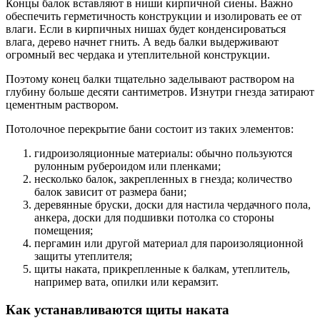
Концы балок вставляют в ниши кирпичной сиены. Важно
обеспечить герметичность конструкции и изолировать ее от
влаги. Если в кирпичных нишах будет конденсироваться
влага, дерево начнет гнить. А ведь балки выдерживают
огромный вес чердака и утеплительной конструкции.
Поэтому конец балки тщательно заделывают раствором на
глубину больше десяти сантиметров. Изнутри гнезда затирают
цементным раствором.
Потолочное перекрытие бани состоит из таких элементов:
гидроизоляционные материалы: обычно пользуются
рулонным рубероидом или пленками;
несколько балок, закрепленных в гнезда; количество
балок зависит от размера бани;
деревянные бруски, доски для настила чердачного пола,
анкера, доски для подшивки потолка со стороны
помещения;
пергамин или другой материал для пароизоляционной
защиты утеплителя;
щиты наката, прикрепленные к балкам, утеплитель,
например вата, опилки или керамзит.
Как устанавливаются щиты наката