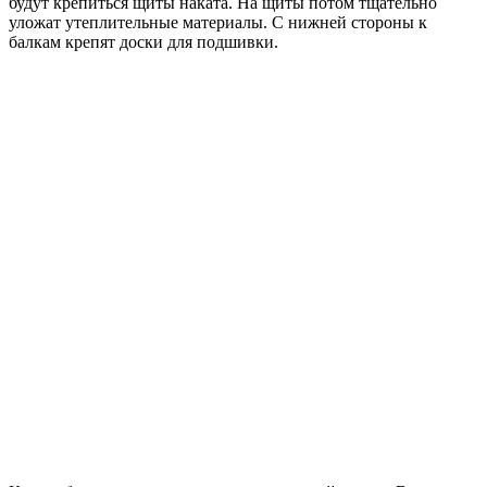
будут крепиться щиты наката. На щиты потом тщательно
уложат утеплительные материалы. С нижней стороны к
балкам крепят доски для подшивки.