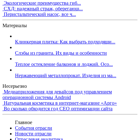
Экологические преимущества гиб...
СХД: надежный страж, оберегающ...
Перистальтический насос, все ч...
Материалы
Клинкерная плитка: Как выбрать подходящи...
Слэбы из гранита. Их виды и особенности
Теплое остекление балконов и лоджий. Осо...
Нержавеющий металлопрокат. Изделия из ма...
Несерьезно
Медиаприложения для девайсов под управлением
операционной системы Android
Натуральная косметика в интернет-магазине «Арго»
Во сколько обходится год СЕО оптимизации сайта
Главное
События отрасли
Новости отрасли
Отраслевая аналитика