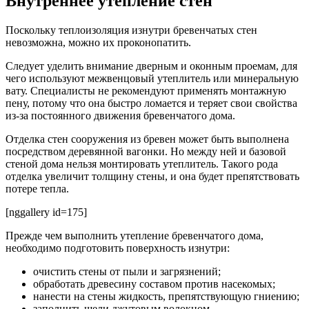
Внутреннее утепление стен
Поскольку теплоизоляция изнутри бревенчатых стен
невозможна, можно их проконопатить.
Следует уделить внимание дверным и оконным проемам, для
чего используют межвенцовый утеплитель или минеральную
вату. Специалисты не рекомендуют применять монтажную
пену, потому что она быстро ломается и теряет свои свойства
из-за постоянного движения бревенчатого дома.
Отделка стен сооружения из бревен может быть выполнена
посредством деревянной вагонки. Но между ней и базовой
стеной дома нельзя монтировать утеплитель. Такого рода
отделка увеличит толщину стены, и она будет препятствовать
потере тепла.
[nggallery id=175]
Прежде чем выполнить утепление бревенчатого дома,
необходимо подготовить поверхность изнутри:
очистить стены от пыли и загрязнений;
обработать древесину составом против насекомых;
нанести на стены жидкость, препятствующую гниению;
заполнить щели джутовым волокном.