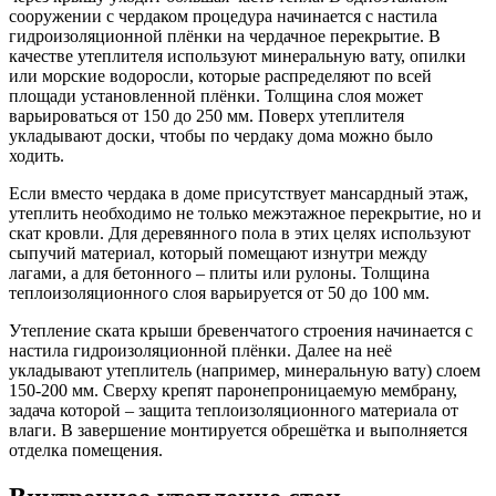
сооружении с чердаком процедура начинается с настила
гидроизоляционной плёнки на чердачное перекрытие. В
качестве утеплителя используют минеральную вату, опилки
или морские водоросли, которые распределяют по всей
площади установленной плёнки. Толщина слоя может
варьироваться от 150 до 250 мм. Поверх утеплителя
укладывают доски, чтобы по чердаку дома можно было
ходить.
Если вместо чердака в доме присутствует мансардный этаж,
утеплить необходимо не только межэтажное перекрытие, но и
скат кровли. Для деревянного пола в этих целях используют
сыпучий материал, который помещают изнутри между
лагами, а для бетонного – плиты или рулоны. Толщина
теплоизоляционного слоя варьируется от 50 до 100 мм.
Утепление ската крыши бревенчатого строения начинается с
настила гидроизоляционной плёнки. Далее на неё
укладывают утеплитель (например, минеральную вату) слоем
150-200 мм. Сверху крепят паронепроницаемую мембрану,
задача которой – защита теплоизоляционного материала от
влаги. В завершение монтируется обрешётка и выполняется
отделка помещения.