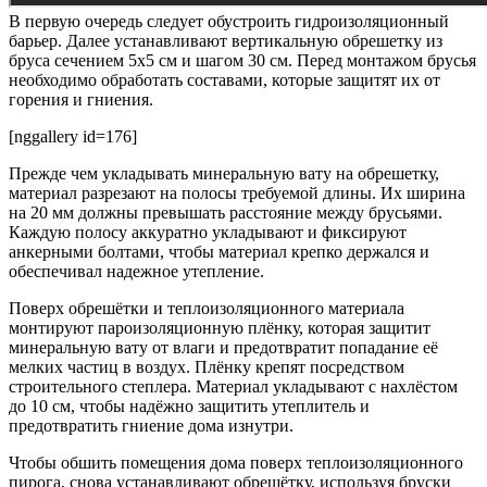
В первую очередь следует обустроить гидроизоляционный
барьер. Далее устанавливают вертикальную обрешетку из
бруса сечением 5х5 см и шагом 30 см. Перед монтажом брусья
необходимо обработать составами, которые защитят их от
горения и гниения.
[nggallery id=176]
Прежде чем укладывать минеральную вату на обрешетку,
материал разрезают на полосы требуемой длины. Их ширина
на 20 мм должны превышать расстояние между брусьями.
Каждую полосу аккуратно укладывают и фиксируют
анкерными болтами, чтобы материал крепко держался и
обеспечивал надежное утепление.
Поверх обрешётки и теплоизоляционного материала
монтируют пароизоляционную плёнку, которая защитит
минеральную вату от влаги и предотвратит попадание её
мелких частиц в воздух. Плёнку крепят посредством
строительного степлера. Материал укладывают с нахлёстом
до 10 см, чтобы надёжно защитить утеплитель и
предотвратить гниение дома изнутри.
Чтобы обшить помещения дома поверх теплоизоляционного
пирога, снова устанавливают обрешётку, используя бруски