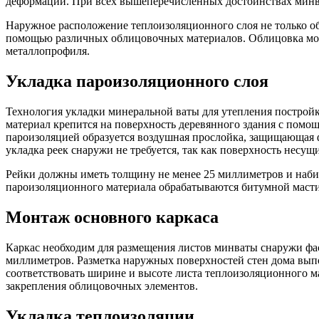
деформации. При всех вышеперечисленных достоинствах минва
Наружное расположение теплоизоляционного слоя не только об
помощью различных облицовочных материалов. Облицовка мож
металлопрофиля.
Укладка пароизоляционного слоя
Технология укладки минеральной ваты для утепления построй
материал крепится на поверхность деревянного здания с помо
пароизоляцией образуется воздушная прослойка, защищающая ф
укладка реек снаружи не требуется, так как поверхность несу
Рейки должны иметь толщину не менее 25 миллиметров и набив
пароизоляционного материала обрабатываются битумной масти
Монтаж основного каркаса
Каркас необходим для размещения листов минваты снаружи фаса
миллиметров. Разметка наружных поверхностей стен дома вып
соответствовать ширине и высоте листа теплоизоляционного ма
закрепления облицовочных элементов.
Укладка теплоизоляции