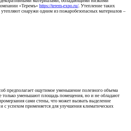
жи декоративными материалами, обладающими низкими
 компании «Теремъ»
https://terem-expo.ru/
. Утепление таких
ы утепляют снаружи одним из пожаробезопасных материалов –
соб предполагает ощутимое уменьшение полезного объема
не только уменьшают площадь помещения, но и не обладают
промерзания сами стены, что может вызвать выделение
 и с успехом применяется для улучшения климатических