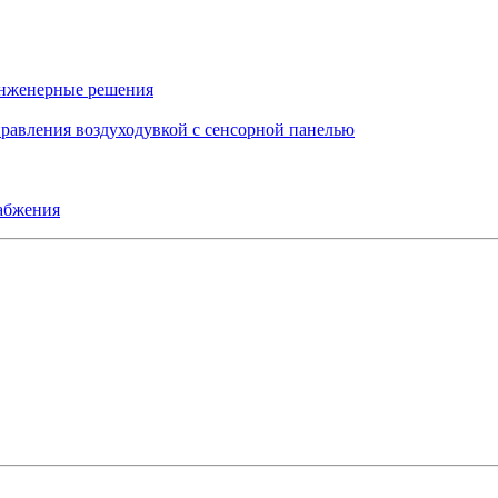
инженерные решения
правления воздуходувкой с сенсорной панелью
набжения