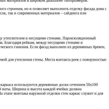
ных материалов в широком диапазоне типоразмеров.
го строения, но и позволяет выполнить отделку фасада дома с
к, так и современных материалов – сайдинга или
жду утеплителем и несущими стенами. Пароизоляционный
а. Благодаря рейкам, между несущими стенами и
ческого гниения. Если фасад выполнен из деревянных бревен,
мой для утепления стены. Места контакта реек с поверхностью
 каркаса используются деревянные доски сечением 50х100
ой ваты. Ширина и высота каждой ячейки должна
а этапе монтажа наружной отделки стен каркас служит и для