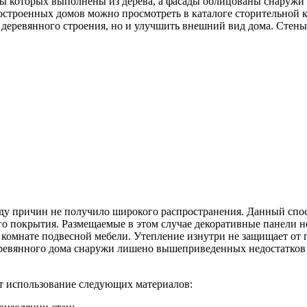
ены которых выполнены из дерева, а фасады облицованы снару
остроенных домов можно просмотреть в каталоге сторительной
 деревянного строения, но и улучшить внешний вид дома. Стен
яду причин не получило широкого распространения. Данный спо
ого покрытия. Размещаемые в этом случае декоративные панели 
комнате подвесной мебели. Утепление изнутри не защищает от 
деревянного дома снаружи лишено вышеприведенных недостатков
т использование следующих материалов: