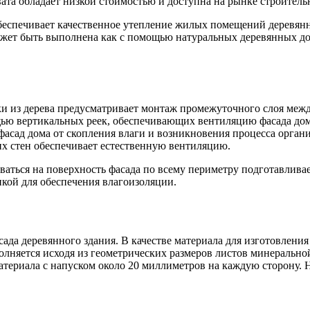
та обладает низкой стоимостью и доступна на рынке строитель
еспечивает качественное утепление жилых помещений деревянно
ет быть выполнена как с помощью натуральных деревянных досо
ки из дерева предусматривает монтаж промежуточного слоя ме
щью вертикальных реек, обеспечивающих вентиляцию фасада дом
асад дома от скопления влаги и возникновения процесса органи
щих стен обеспечивает естественную вентиляцию.
аться на поверхность фасада по всему периметру подготавливае
кой для обеспечения влагоизоляции.
да деревянного здания. В качестве материала для изготовления
олняется исходя из геометрических размеров листов минеральн
териала с напуском около 20 миллиметров на каждую сторону. Н