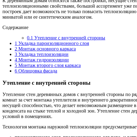
К деревянным домам относятся также постройки, несущие ст
теплоизоляционными свойствами, большой ассортимент уже п
построек дает возможность не только повысить теплоизоляцию
минватой или ее синтетическим аналогом.
Содержание
0.1
Утепление с внутренней стороны
1
Укладка пароизоляционного слоя
2
Монтаж основного каркаса
3
Укладка теплоизоляции
4
Монтаж гидроизоляции
5
Монтаж второго слоя каркаса
6
Облицовка фасада
Утепление с внутренней стороны
Утепление стен деревянных домов с внутренней стороны по р
комнат за счет монтажа утеплителя и внутреннего декоративн
несущей способностью, что делает невозможным размещение в 
конденсата на стыке теплой и холодной зон. Утепление стен 
условий в помещениях.
Технология монтажа наружной теплоизоляции предусматривае