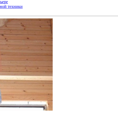
ьере
ьной техники