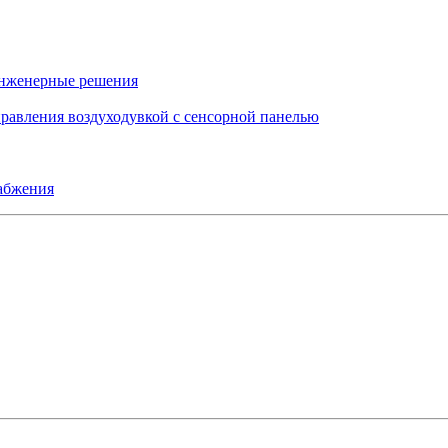
инженерные решения
правления воздуходувкой с сенсорной панелью
набжения