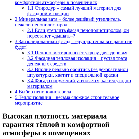
комфортной атмосферы в помещениях
1.1
Стиродур – самый лучший материал для
фасадной изоляции
2
Минеральная вата – более дешёвый утеплитель,
нежели пенополистирол
2.1
Если утеплить фасад пенополистиролом, он
перестанет «дышать»?
3
Заизолированный фасад – ерунда, тепла всё равно не
будет!
3.1
Пенополистирол несёт угрозу для здоровья
3.2
Фасадная тепловая изоляция – пустая трата
денежных средств
3.3
Вполне реально обойтись без декоративной
штукатурки, хватит и специальной краски
3.4
Фасад сооружений утепляется, каким угодно
материалом
4
Выбор пенополистерола
5
Теплоизоляция – весьма сложное строительное
мероприятие
Высокая плотность материала –
гарантия тёплой и комфортной
атмосферы в помещениях