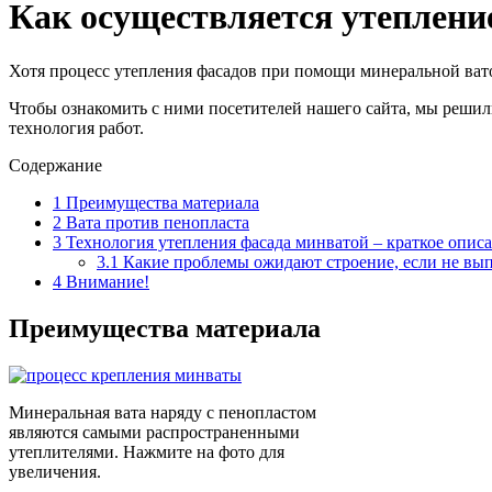
Как осуществляется утеплени
Хотя процесс утепления фасадов при помощи минеральной вато
Чтобы ознакомить с ними посетителей нашего сайта, мы реши
технология работ.
Содержание
1
Преимущества материала
2
Вата против пенопласта
3
Технология утепления фасада минватой – краткое опис
3.1
Какие проблемы ожидают строение, если не вы
4
Внимание!
Преимущества материала
Минеральная вата наряду с пенопластом
являются самыми распространенными
утеплителями. Нажмите на фото для
увеличения.