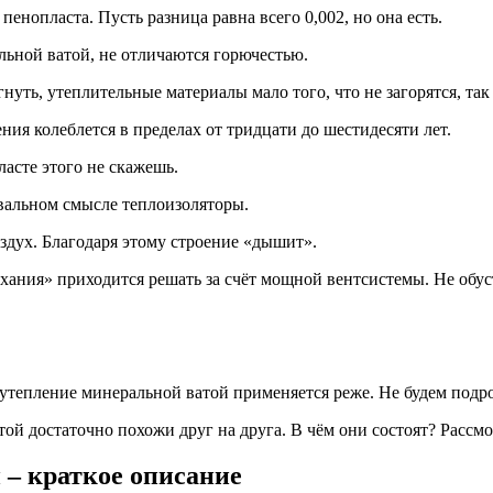
енопласта. Пусть разница равна всего 0,002, но она есть.
ьной ватой, не отличаются горючестью.
нуть, утеплительные материалы мало того, что не загорятся, так
ния колеблется в пределах от тридцати до шестидесяти лет.
асте этого не скажешь.
вальном смысле теплоизоляторы.
дух. Благодаря этому строение «дышит».
хания» приходится решать за счёт мощной вентсистемы. Не обус
 утепление минеральной ватой применяется реже. Не будем подро
ой достаточно похожи друг на друга. В чём они состоят? Рассм
 – краткое описание