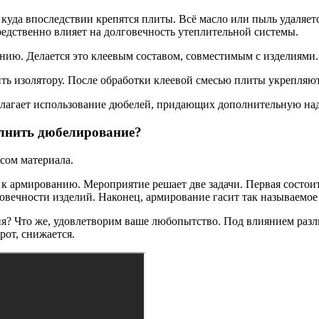
 куда впоследствии крепятся плиты. Всё масло или пыль удаляет
редственно влияет на долговечность утеплительной системы.
ию. Делается это клеевым составом, совместимым с изделиями. 
ть изолятору. После обработки клеевой смесью плиты укрепляют
полагает использование дюбелей, придающих дополнительную на
олнить дюбелирование?
есом материала.
 к армированию. Мероприятие решает две задачи. Первая состои
овечности изделий. Наконец, армирование гасит так называемо
ения? Что же, удовлетворим ваше любопытство. Под влиянием ра
рот, снижается.