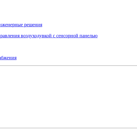
инженерные решения
правления воздуходувкой с сенсорной панелью
набжения