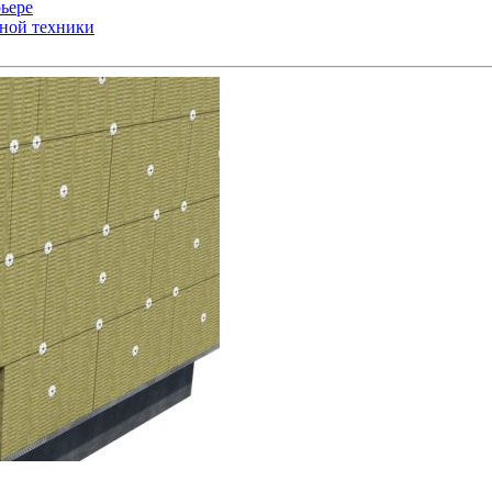
ьере
ьной техники