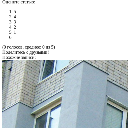
Оцените статью:
5
4
3
2
1
(0 голосов, среднее: 0 из 5)
Поделитесь с друзьями!
Похожие записи: