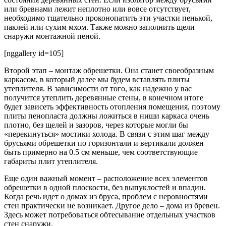
или бревнами лежит неплотно или вовсе отсутствует,
необходимо тщательно проконопатить эти участки пенькой,
паклей или сухим мхом. Также можно заполнить щели
снаружи монтажной пеной.
[nggallery id=105]
Второй этап – монтаж обрешетки. Она станет своеобразным
каркасом, в который далее мы будем вставлять плиты
утеплителя. В зависимости от того, как надежно у вас
получится утеплить деревянные стены, в конечном итоге
будет зависеть эффективность отопления помещения, поэтому
плиты пенопласта должны ложиться в ниши каркаса очень
плотно, без щелей и зазоров, через которые могли бы
«перекинуться» мостики холода. В связи с этим шаг между
брусьями обрешетки по горизонтали и вертикали должен
быть примерно на 0.5 см меньше, чем соответствующие
габариты плит утеплителя.
Еще один важный момент – расположение всех элементов
обрешетки в одной плоскости, без выпуклостей и впадин.
Когда речь идет о домах из бруса, проблем с неровностями
стен практически не возникает. Другое дело – дома из бревен.
Здесь может потребоваться обтесывание отдельных участков
стен снаружи.