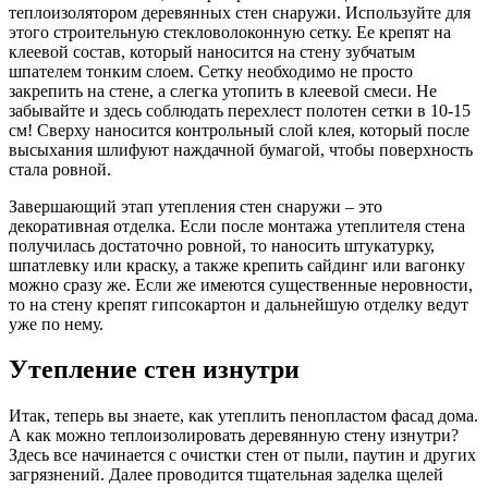
теплоизолятором деревянных стен снаружи. Используйте для
этого строительную стекловолоконную сетку. Ее крепят на
клеевой состав, который наносится на стену зубчатым
шпателем тонким слоем. Сетку необходимо не просто
закрепить на стене, а слегка утопить в клеевой смеси. Не
забывайте и здесь соблюдать перехлест полотен сетки в 10-15
см! Сверху наносится контрольный слой клея, который после
высыхания шлифуют наждачной бумагой, чтобы поверхность
стала ровной.
Завершающий этап утепления стен снаружи – это
декоративная отделка. Если после монтажа утеплителя стена
получилась достаточно ровной, то наносить штукатурку,
шпатлевку или краску, а также крепить сайдинг или вагонку
можно сразу же. Если же имеются существенные неровности,
то на стену крепят гипсокартон и дальнейшую отделку ведут
уже по нему.
Утепление стен изнутри
Итак, теперь вы знаете, как утеплить пенопластом фасад дома.
А как можно теплоизолировать деревянную стену изнутри?
Здесь все начинается с очистки стен от пыли, паутин и других
загрязнений. Далее проводится тщательная заделка щелей