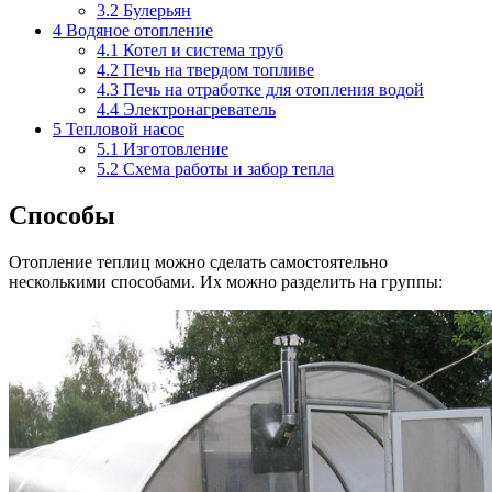
3.2
Булерьян
4
Водяное отопление
4.1
Котел и система труб
4.2
Печь на твердом топливе
4.3
Печь на отработке для отопления водой
4.4
Электронагреватель
5
Тепловой насос
5.1
Изготовление
5.2
Схема работы и забор тепла
Способы
Отопление теплиц можно сделать самостоятельно
несколькими способами. Их можно разделить на группы: