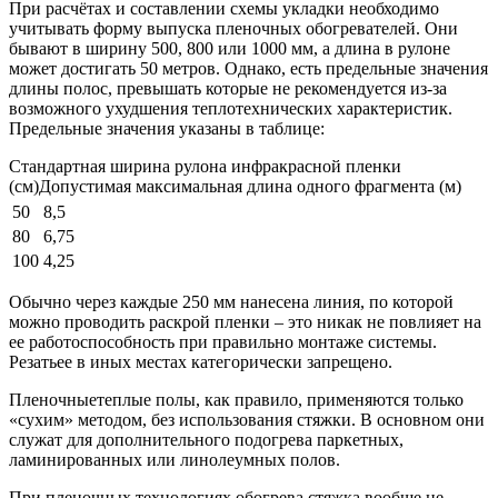
При расчётах и составлении схемы укладки необходимо
учитывать форму выпуска пленочных обогревателей. Они
бывают в ширину 500, 800 или 1000 мм, а длина в рулоне
может достигать 50 метров. Однако, есть предельные значения
длины полос, превышать которые не рекомендуется из-за
возможного ухудшения теплотехнических характеристик.
Предельные значения указаны в таблице:
Стандартная ширина рулона инфракрасной пленки
(см)Допустимая максимальная длина одного фрагмента (м)
50
8,5
80
6,75
100
4,25
Обычно через каждые 250 мм нанесена линия, по которой
можно проводить раскрой пленки – это никак не повлияет на
ее работоспособность при правильно монтаже системы.
Резатьее в иных местах категорически запрещено.
Пленочныетеплые полы, как правило, применяются только
«сухим» методом, без использования стяжки. В основном они
служат для дополнительного подогрева паркетных,
ламинированных или линолеумных полов.
При пленочных технологиях обогрева стяжка вообще не