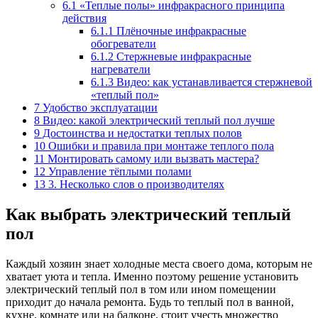
6.1
«Теплые полы» инфракрасного принципа
действия
6.1.1
Плёночные инфракрасные
обогреватели
6.1.2
Стержневые инфракрасные
нагреватели
6.1.3
Видео: как устанавливается стержневой
«теплый пол»
7
Удобство эксплуатации
8
Видео: какой электрический теплый пол лучше
9
Достоинства и недостатки теплых полов
10
Ошибки и правила при монтаже теплого пола
11
Монтировать самому или вызвать мастера?
12
Управление тёплыми полами
13
3. Несколько слов о производителях
Как выбрать электрический теплый
пол
Каждый хозяин знает холодные места своего дома, которым не
хватает уюта и тепла. Именно поэтому решение установить
электрический теплый пол в том или ином помещении
приходит до начала ремонта. Будь то теплый пол в ванной,
кухне, комнате или на балконе, стоит учесть множество