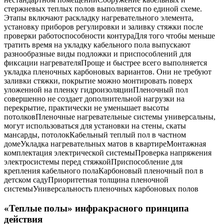
стержневых теплых полов выполняется по единой схеме.
Этапы включают раскладку нагревательного элемента,
установку приборов регулировки и заливку стяжки после
проверки работоспособности контураДля того чтобы меньше
тратить время на укладку кабельного пола выпускают
разнообразные виды подложки и приспособлений для
фиксации нагревателяПроще и быстрее всего выполняется
укладка пленочных карбоновых вариантов. Они не требуют
заливки стяжки, покрытие можно монтировать поверх
уложенной на пленку гидроизоляцииПленочный пол
совершенно не создает дополнительной нагрузки на
перекрытие, практически не уменьшает высоты
потолковПленочные нагревательные системы универсальны,
могут использоваться для установки на стены, скаты
мансарды, потолокКабельный теплый пол в частном
домеУкладка нагревательных матов в квартиреМонтажная
комплектация электрической системыПроверка напряжения
электросистемы перед стяжкойПриспособление для
крепления кабельного полаКарбоновый пленочный пол в
детском садуПриоритетная толщина пленочной
системыУниверсальность пленочных карбоновых полов
«Теплые полы» инфракрасного принципа
действия