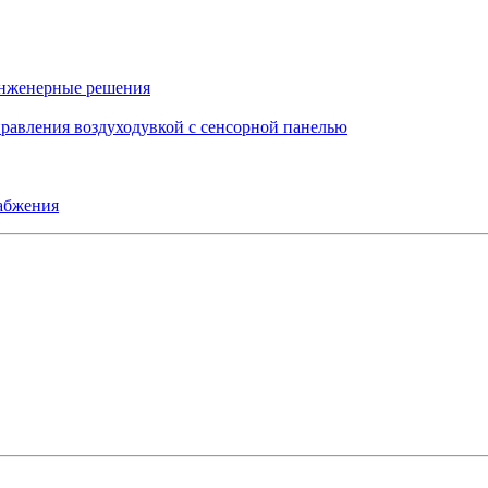
инженерные решения
правления воздуходувкой с сенсорной панелью
набжения