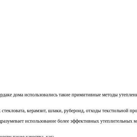
чердаке дома использовались такие примитивные методы утеплени
к стекловата, керамзит, шлаки, рубероид, отходы текстильной п
дразумевает использование более эффективных утеплительных м
сти такие качества, как: