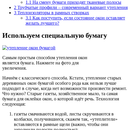
1.1
На смену бумаги приходят тканевые полосы
2
Трубчатые профили – современный вариант утепления
3
Теплоизоляторы в рамных створках
3.1
Как поступить, если состояние окон оставляет
желать лучшего?
Используем специальную бумагу
Самым простым способом утепления окон
является бумага. Нажмите на фото для
увеличения.
Начнём с классического способа. Кстати, утепление старых
деревянных окон бумагой особого рода как нельзя лучше
подходит в случае, когда нет возможности произвести ремонт.
Что нужно? Старые газеты, хозяйственное мыло, та самая
бумага для оклейки окон, о которой идёт речь. Технология
следующая:
газеты смачиваются водой, листы скручиваются в
колбаски, получившиеся, скажем так, «утеплители»
вставляются в рамные щели (важно, чтобы они
заполнили полости полностью);