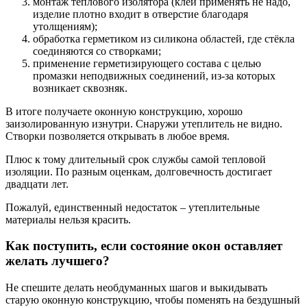
монтаж теплового изолятора (клей применять не надо,
изделие плотно входит в отверстие благодаря
утолщениям);
обработка герметиком из силикона областей, где стёкла
соединяются со створками;
применение герметизирующего состава с целью
промазки неподвижных соединений, из-за которых
возникает сквозняк.
В итоге получаете оконную конструкцию, хорошо
заизолированную изнутри. Снаружи утеплитель не видно.
Створки позволяется открывать в любое время.
Плюс к тому длительный срок службы самой тепловой
изоляции. По разным оценкам, долговечность достигает
двадцати лет.
Пожалуй, единственный недостаток – утеплительные
материалы нельзя красить.
Как поступить, если состояние окон оставляет
желать лучшего?
Не спешите делать необдуманных шагов и выкидывать
старую оконную конструкцию, чтобы поменять на бездушный