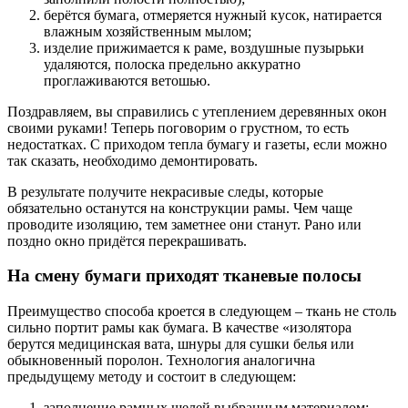
берётся бумага, отмеряется нужный кусок, натирается
влажным хозяйственным мылом;
изделие прижимается к раме, воздушные пузырьки
удаляются, полоска предельно аккуратно
проглаживаются ветошью.
Поздравляем, вы справились с утеплением деревянных окон
своими руками! Теперь поговорим о грустном, то есть
недостатках. С приходом тепла бумагу и газеты, если можно
так сказать, необходимо демонтировать.
В результате получите некрасивые следы, которые
обязательно останутся на конструкции рамы. Чем чаще
проводите изоляцию, тем заметнее они станут. Рано или
поздно окно придётся перекрашивать.
На смену бумаги приходят тканевые полосы
Преимущество способа кроется в следующем – ткань не столь
сильно портит рамы как бумага. В качестве «изолятора
берутся медицинская вата, шнуры для сушки белья или
обыкновенный поролон. Технология аналогична
предыдущему методу и состоит в следующем:
заполнение рамных щелей выбранным материалом;