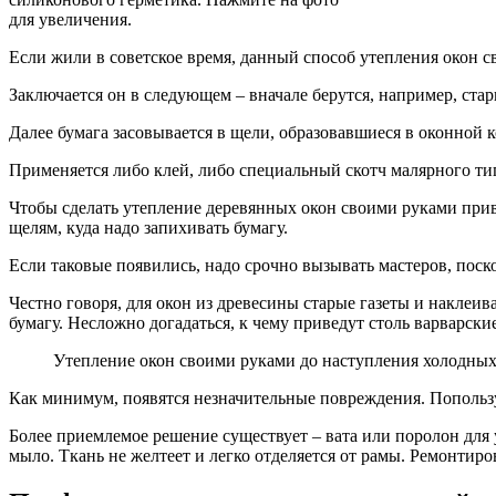
для увеличения.
Если жили в советское время, данный способ утепления окон св
Заключается он в следующем – вначале берутся, например, стар
Далее бумага засовывается в щели, образовавшиеся в оконной
Применяется либо клей, либо специальный скотч малярного тип
Чтобы сделать утепление деревянных окон своими руками прив
щелям, куда надо запихивать бумагу.
Если таковые появились, надо срочно вызывать мастеров, поск
Честно говоря, для окон из древесины старые газеты и наклеи
бумагу. Несложно догадаться, к чему приведут столь варварски
Утепление окон своими руками до наступления холодных 
Как минимум, появятся незначительные повреждения. Попользу
Более приемлемое решение существует – вата или поролон для 
мыло. Ткань не желтеет и легко отделяется от рамы. Ремонтиро