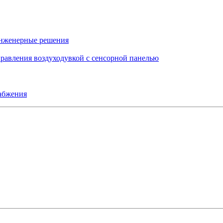
инженерные решения
правления воздуходувкой с сенсорной панелью
набжения