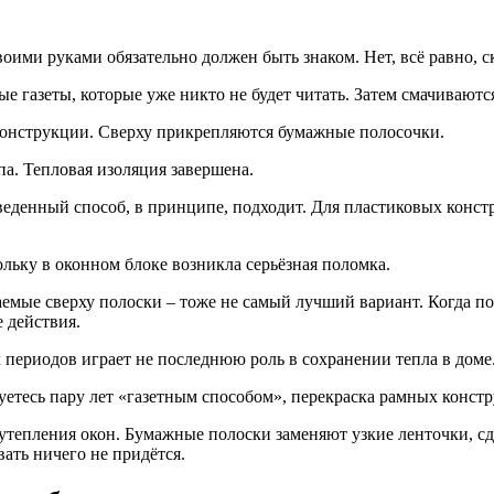
оими руками обязательно должен быть знаком. Нет, всё равно, ск
ые газеты, которые уже никто не будет читать. Затем смачивают
 конструкции. Сверху прикрепляются бумажные полосочки.
а. Тепловая изоляция завершена.
еденный способ, в принципе, подходит. Для пластиковых констр
ольку в оконном блоке возникла серьёзная поломка.
ваемые сверху полоски – тоже не самый лучший вариант. Когда п
е действия.
периодов играет не последнюю роль в сохранении тепла в доме
етесь пару лет «газетным способом», перекраска рамных конст
утепления окон. Бумажные полоски заменяют узкие ленточки, сд
вать ничего не придётся.