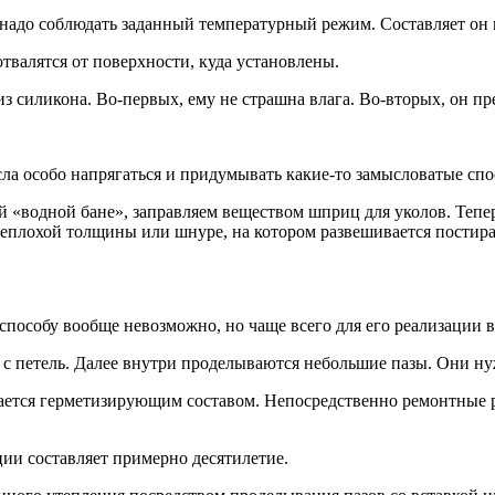
адо соблюдать заданный температурный режим. Составляет он п
твалятся от поверхности, куда установлены.
з силикона. Во-первых, ему не страшна влага. Во-вторых, он пр
сла особо напрягаться и придумывать какие-то замысловатые сп
 «водной бане», заправляем веществом шприц для уколов. Тепер
 неплохой толщины или шнуре, на котором развешивается постира
 способу вообще невозможно, но чаще всего для его реализации 
 с петель. Далее внутри проделываются небольшие пазы. Они ну
ется герметизирующим составом. Непосредственно ремонтные раб
ии составляет примерно десятилетие.