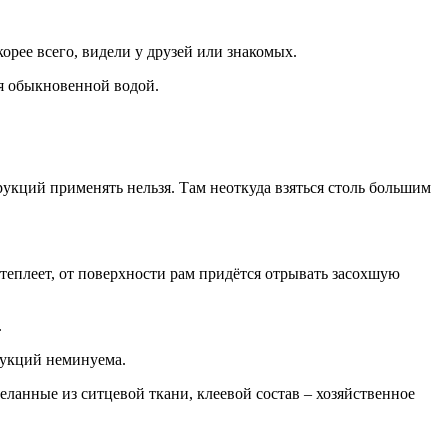
орее всего, видели у друзей или знакомых.
ся обыкновенной водой.
укций применять нельзя. Там неоткуда взяться столь большим
отеплеет, от поверхности рам придётся отрывать засохшую
.
рукций неминуема.
еланные из ситцевой ткани, клеевой состав – хозяйственное