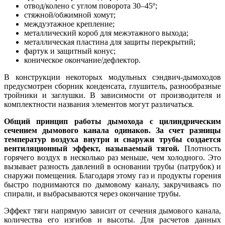
отвод/колено с углом поворота 30–45º;
стяжной/обжимной хомут;
междуэтажное крепление;
металлический короб для межэтажного выхода;
металлическая пластина для защиты перекрытий;
фартук и защитный конус;
коническое окончание/дефлектор.
В конструкции некоторых модульных сэндвич-дымоходов
предусмотрен сборник конденсата, глушитель, разнообразные
тройники и заглушки. В зависимости от производителя и
комплектности названия элементов могут различаться.
Общий принцип работы дымохода с цилиндрическим
сечением дымового канала одинаков. За счет разницы
температур воздуха внутри и снаружи трубы создается
вентиляционный эффект, называемый тягой.
Плотность
горячего воздух в несколько раз меньше, чем холодного. Это
вызывает разность давлений в основании трубы (патрубок) и
снаружи помещения. Благодаря этому газ и продукты горения
быстро поднимаются по дымовому каналу, закручиваясь по
спирали, и выбрасываются через окончание трубы.
Эффект тяги напрямую зависит от сечения дымового канала,
количества его изгибов и высоты. Для расчетов данных