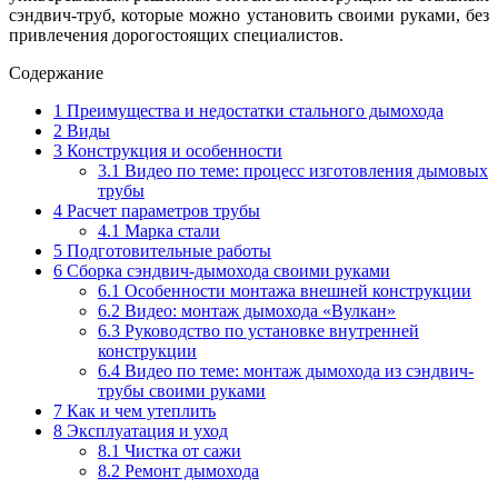
сэндвич-труб, которые можно установить своими руками, без
привлечения дорогостоящих специалистов.
Содержание
1
Преимущества и недостатки стального дымохода
2
Виды
3
Конструкция и особенности
3.1
Видео по теме: процесс изготовления дымовых
трубы
4
Расчет параметров трубы
4.1
Марка стали
5
Подготовительные работы
6
Сборка сэндвич-дымохода своими руками
6.1
Особенности монтажа внешней конструкции
6.2
Видео: монтаж дымохода «Вулкан»
6.3
Руководство по установке внутренней
конструкции
6.4
Видео по теме: монтаж дымохода из сэндвич-
трубы своими руками
7
Как и чем утеплить
8
Эксплуатация и уход
8.1
Чистка от сажи
8.2
Ремонт дымохода