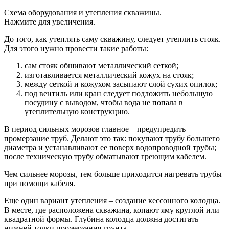
Схема оборудования и утепления скважины.
Нажмите для увеличения.
До того, как утеплять саму скважину, следует утеплить стояк.
Для этого нужно провести такие работы:
сам стояк обшивают металлический сеткой;
изготавливается металлический кожух на стояк;
между сеткой и кожухом засыпают слой сухих опилок;
под вентиль или кран следует подложить небольшую
посудину с выводом, чтобы вода не попала в
утеплительную конструкцию.
В период сильных морозов главное – предупредить
промерзание труб. Делают это так: покупают трубу большего
диаметра и устанавливают ее поверх водопроводной трубы;
после техническую трубу обматывают греющим кабелем.
Чем сильнее морозы, тем больше приходится нагревать трубы
при помощи кабеля.
Еще один вариант утепления – создание кессонного колодца.
В месте, где расположена скважина, копают яму круглой или
квадратной формы. Глубина колодца должна достигать
нижней точки промерзания грунта.