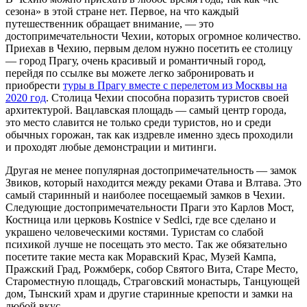
сезона» в этой стране нет. Первое, на что каждый
путешественник обращает внимание, — это
достопримечательности Чехии, которых огромное количество.
Приехав в Чехию, первым делом нужно посетить ее столицу
— город Прагу, очень красивый и романтичный город,
перейдя по ссылке вы можете легко забронировать и
приобрести
туры в Прагу вместе с перелетом из Москвы на
2020 год
. Столица Чехии способна поразить туристов своей
архитектурой. Вацлавская площадь — самый центр города,
это место славится не только среди туристов, но и среди
обычных горожан, так как издревле именно здесь проходили
и проходят любые демонстрации и митинги.
Другая не менее популярная достопримечательность — замок
Звиков, который находится между реками Отава и Влтава. Это
самый старинный и наиболее посещаемый замков в Чехии.
Следующие достопримечательности Праги это Карлов Мост,
Костница или церковь Kostnice v Sedlci, где все сделано и
украшено человеческими костями. Туристам со слабой
психикой лучше не посещать это место. Так же обязательно
посетите такие места как Моравский Крас, Музей Кампа,
Пражский Град, Рожмберк, собор Святого Вита, Старе Место,
Староместную площадь, Страговский монастырь, Танцующей
дом, Тынский храм и другие старинные крепости и замки на
любой вкус.