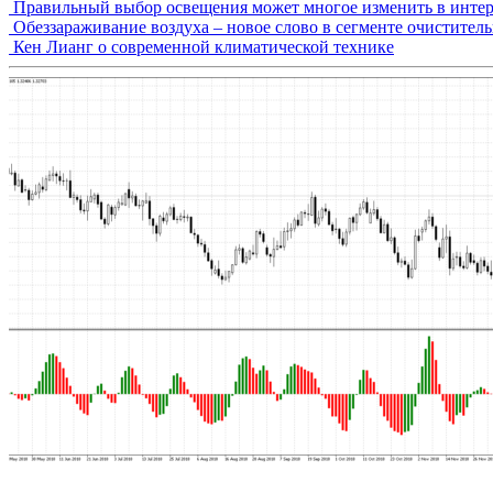
Правильный выбор освещения может многое изменить в интер
Обеззараживание воздуха – новое слово в сегменте очистител
Кен Лианг о современной климатической технике