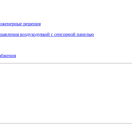
инженерные решения
правления воздуходувкой с сенсорной панелью
набжения