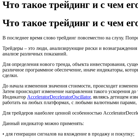
Что такое трейдинг и с чем ег
Что такое трейдинг и с чем ег
В последнее время слово трейдинг повсеместно на слуху. Попро
Трейдеры – это люди, анализирующие риски и вознаграждения 
анализе различных показаний.
Для определения нового тренда, объекта инвестирования, суще
различное программное обеспечение, иначе индикаторы, котор
сделки.
До начала изменения значения стоимости, происходит изменен
Затем происходит изменение направления такого ускорения до т
Индикатор
AcceleratorDeceleratorOscillator
, являясь детищем из
работать на любых платформах, с любыми валютными парами, кр
Для трейдеров наиболее ценной особенностью AcceleratorDecele
Данный индикатор можно применять:
• для генерации сигналов на вхождение в продажу и покупку;