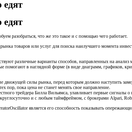
о едят
о едят
буем разобраться, что же это такое и с помощью чего работает.
рынка товаров или услуг для поиска наилучшего момента инвес
ствуют различные варианты способов, направленных на анализ м
ые помогают в наглядной форме (в виде диаграмм, графиков, кр
ие движущей силы рынка, перед которым должно наступить заме
ех пор, пока цена не станет менять свое направление.
вестного трейдера Билла Вильямса, улавливает первые сигналы о
углосуточно и с любым таймфреймом, с брокерами Alpari, RoboF
ratorOscillator является его способность показывать опережающ