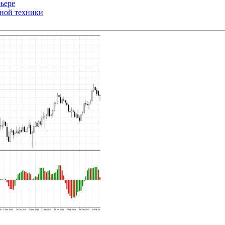
ьере
ьной техники