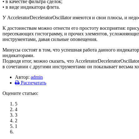
• в качестве фильтра сделок;
• в виде индикатора флета.
У AcceleratorDeceleratorOscillator имеются и свои плюсы, и недо
К достоинствам можно отнести его простоту восприятия: прису
пересекающих гистограмму, и прочих элементов, усложняющих 
инструментами, давая сильные оповещения.
Минусы состоят в том, что успешная работа данного индикато
индикаторами.
Подводя итог, можно сказать, что AcceleratorDeceleratorOscil
в сочетании с другими инструментами он показывает весьма хо
Автор:
admin
Распечатать
Оцените статью:
5
4
3
2
1