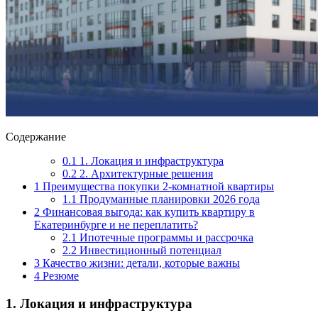
Содержание
0.1
1. Локация и инфраструктура
0.2
2. Архитектурные решения
1
Преимущества покупки 2-комнатной квартиры
1.1
Продуманные планировки 2026 года
2
Финансовая выгода: как купить квартиру в
Екатеринбурге и не переплатить?
2.1
Ипотечные программы и рассрочка
2.2
Инвестиционный потенциал
3
Качество жизни: детали, которые важны
4
Резюме
1. Локация и инфраструктура