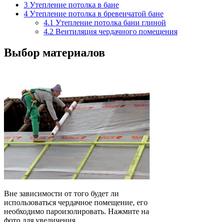
3
Утепление потолка в бане
4
Утепление потолка в бревенчатой бане
4.1
Утепление потолка бани глиной
4.2
Вентиляция чердачного помещения
Выбор материалов
Вне зависимости от того будет ли
использоваться чердачное помещение, его
необходимо пароизолировать. Нажмите на
фото для увеличения.