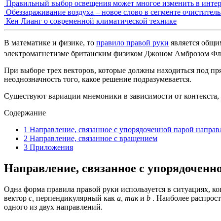
Правильный выбор освещения может многое изменить в интер
Обеззараживание воздуха – новое слово в сегменте очистител
Кен Лианг о современной климатической технике
В
математике
и
физике
, то
правило правой руки
является общ
электромагнетизме британским физиком
Джоном Амброзом Фл
При выборе трех векторов, которые должны находиться под пря
неоднозначность того, какое решение подразумевается.
Существуют вариации мнемоники в зависимости от контекста, 
Содержание
1
Направление, связанное с упорядоченной парой напра
2
Направление, связанное с вращением
3
Приложения
Направление, связанное с упорядоченн
Одна форма правила правой руки используется в ситуациях, к
вектор
c,
перпендикулярный как
a, так
и
b
. Наиболее распрос
одного из двух направлений.