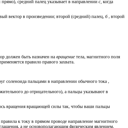
н прямо), средний палец указывает в направлении
c,
когда
вый вектор в произведении; второй (средний) палец,
б
, второй
ктор должен быть назначен на
вращение
тела, магнитного поля
применяется правило правого захвата.
круг соленоида пальцами в направлении
обычного тока
,
жительного до отрицательного), а пальцы указывают в
 ось вращения вращающей силы так, чтобы ваши пальцы
 правила к току в прямом проводе направление магнитного
 соглашения, а не основополагающим физическим явлением.