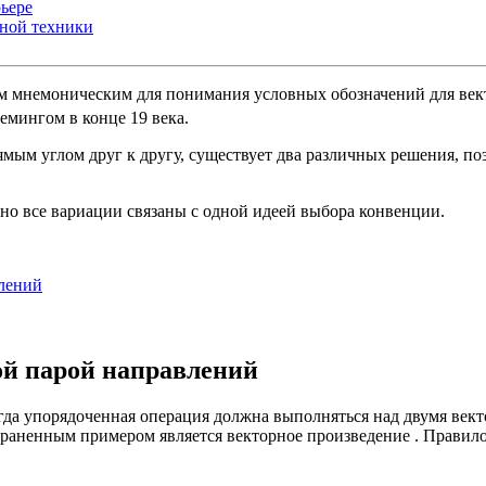
ьере
ьной техники
им
мнемоническим
для понимания условных обозначений для
век
емингом
в конце 19 века.
мым углом друг к другу, существует два различных решения, по
но все вариации связаны с одной идеей выбора конвенции.
влений
ой парой направлений
огда упорядоченная операция должна выполняться над двумя век
траненным примером является векторное
произведение
. Правило