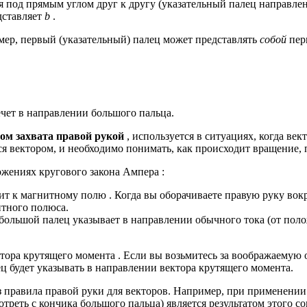
я под прямым углом друг к другу (указательный палец направле
дставляет
b
.
ер, первый (указательный) палец может представлять
собой
пер
чет в направлении большого пальца.
ом захвата правой рукой
, используется в ситуациях, когда ве
ся вектором, и необходимо понимать, как происходит вращение, 
ложениях
кругового закона Ампера
:
ит к
магнитному полю
. Когда вы оборачиваете правую руку во
итного полюса.
 большой палец указывает в направлении обычного тока (от поло
ктора
крутящего момента
. Если вы возьмитесь за воображаемую
ц будет указывать в направлении вектора крутящего момента.
з правила правой руки для векторов. Например, при применении
смотреть с кончика большого пальца) является результатом этого