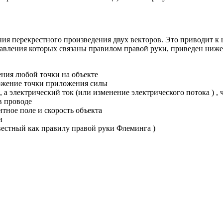
ения
перекрестного произведения
двух векторов. Это приводит 
авления которых связаны правилом правой руки, приведен ниже.
ения
любой точки на объекте
ложение точки приложения силы
, а
электрический ток
(или изменение
электрического потока
) ,
 проводе
итное поле и
скорость
объекта
и
вестный как
правилу правой руки Флеминга
)