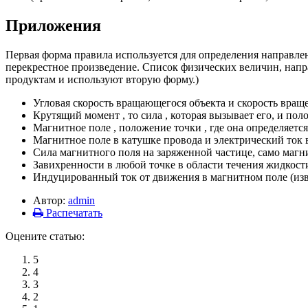
Приложения
Первая форма правила используется для определения направл
перекрестное произведение. Список физических величин, напр
продуктам
и используют вторую форму.)
Угловая скорость
вращающегося объекта и
скорость вращ
Крутящий момент
, то
сила
, которая вызывает его, и по
Магнитное поле
, положение точки , где она определяется
Магнитное поле
в катушке провода и
электрический ток
в
Сила
магнитного поля
на заряженной частице, само магн
Завихренности
в любой точке в области течения жидкост
Индуцированный ток
от движения в магнитном поле (из
Автор:
admin
Распечатать
Оцените статью:
5
4
3
2