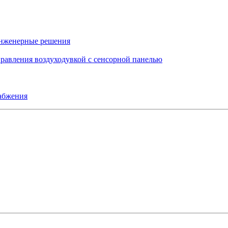
инженерные решения
правления воздуходувкой с сенсорной панелью
набжения