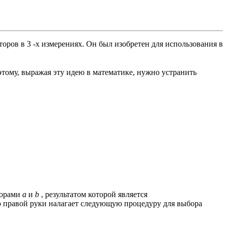
торов
в 3 -х измерениях. Он был изобретен для использования в
этому, выражая эту идею в математике, нужно устранить
торами
a
и
b
, результатом которой является
 правой руки налагает следующую процедуру для выбора