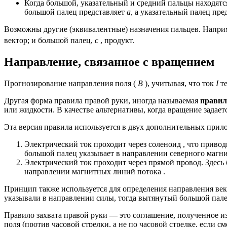
Когда большой, указательный и средний пальцы находятс
большой палец представляет
a,
а указательный палец пре
Возможны другие (эквивалентные) назначения пальцев. Наприм
вектор; и большой палец,
с
, продукт.
Направление, связанное с вращением
Прогнозирование направления поля (
B
), учитывая, что ток
I
те
Другая форма правила правой руки, иногда называемая
правил
или жидкости. В качестве альтернативы, когда вращение задает
Эта версия правила используется в двух дополнительных при
Электрический ток
проходит через
соленоид
, что привод
большой палец указывает в направлении северного магн
Электрический ток проходит через прямой провод. Здесь
направлении магнитных линий
потока
.
Принцип также используется для определения направления ве
указывали в направлении силы, тогда вытянутый большой пале
Правило захвата правой руки — это соглашение, полученное и
поля (против часовой стрелки, а не по часовой стрелке, если 