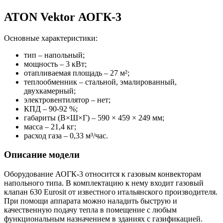
ATON Vektor АОГК-3
Основные характеристики:
тип – напольный;
мощность – 3 кВт;
отапливаемая площадь – 27 м²;
теплообменник – стальной, эмалированный,
двухкамерный;
электровентилятор – нет;
КПД – 90-92 %;
габариты (В×Ш×Г) – 590 × 459 × 249 мм;
масса – 21,4 кг;
расход газа – 0,33 м³/час.
Описание модели
Оборудование АОГК-3 относится к газовым конвекторам
напольного типа. В комплектацию к нему входит газовый
клапан 630 Eurosit от известного итальянского производителя.
При помощи аппарата можно наладить быструю и
качественную подачу тепла в помещение с любым
функциональным назначением в зданиях с газификацией.