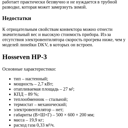
работает практически беззвучно и не нуждается в трубной
разводке, которая может замерзнуть зимой.
Недостатки
К отрицательным свойствам конвектора можно отнести
значительный вес и высокую стоимость прибора. Из-за
отсутствия электровентилятора скорость прогрева ниже, чем у
моделей линейки DKV, в которых он встроен.
Hosseven HP-3
Основные характеристики:
тип – настенный;
мощность – 2,7 кВт;
отапливаемая площадь – 27 м²;
КПД – 89 %;
теплообменник – стальной;
термостат – механический;
электровентилятор – нет;
габариты (В×Ш×Г) – 500 × 600 × 200 мм;
масса – 19,9 кг;
расход газа 0,33 м³/ч.