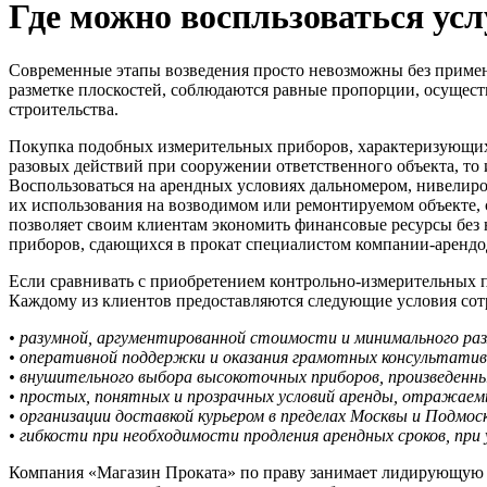
Где можно воспльзоваться ус
Современные этапы возведения просто невозможны без примен
разметке плоскостей, соблюдаются равные пропорции, осущест
строительства.
Покупка подобных измерительных приборов, характеризующихс
разовых действий при сооружении ответственного объекта, то 
Воспользоваться на арендных условиях дальномером, нивелиро
их использования на возводимом или ремонтируемом объекте, 
позволяет своим клиентам экономить финансовые ресурсы без 
приборов, сдающихся в прокат специалистом компании-арендод
Если сравнивать с приобретением контрольно-измерительных 
Каждому из клиентов предоставляются следующие условия сотр
• разумной, аргументированной стоимости и минимального раз
• оперативной поддержки и оказания грамотных консультатив
• внушительного выбора высокоточных приборов, произведенн
• простых, понятных и прозрачных условий аренды, отражаем
• организации доставкой курьером в пределах Москвы и Подмоск
• гибкости при необходимости продления арендных сроков, при
Компания «Магазин Проката» по праву занимает лидирующую п