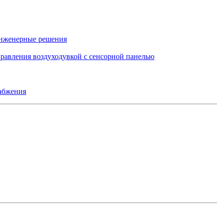
инженерные решения
правления воздуходувкой с сенсорной панелью
набжения