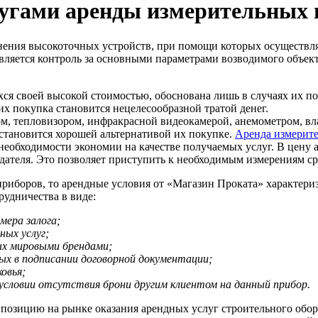
лугами аренды измерительных 
ения высокоточных устройств, при помощи которых осуществля
вляется контроль за основными параметрами возводимого объект
я своей высокой стоимостью, обоснована лишь в случаях их по
их покупка становится нецелесообразной тратой денег.
м, тепловизором, инфракрасной видеокамерой, анемометром, вл
становится хорошей альтернативой их покупке.
Аренда измерит
необходимости экономии на качестве получаемых услуг. В цену 
ателя. Это позволяет приступить к необходимым измерениям сра
приборов, то арендные условия от «Магазин Проката» характер
удничества в виде:
мера залога;
ных услуг;
ых мировыми брендами;
ых в подписании договорной документации;
овья;
 условии отсутствия брони другим клиентом на данный прибор.
озицию на рынке оказания арендных услуг строительного обор