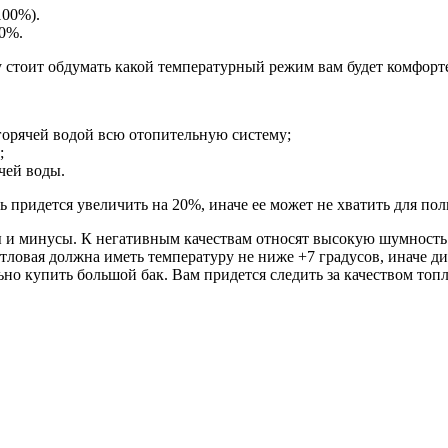
100%).
0%.
у стоит обдумать какой температурный режим вам будет комфорт
горячей водой всю отопительную систему;
;
чей воды.
 придется увеличить на 20%, иначе ее может не хватить для по
ы и минусы. К негативным качествам относят высокую шумность 
овая должна иметь температуру не ниже +7 градусов, иначе диз
ьно купить большой бак. Вам придется следить за качеством топ