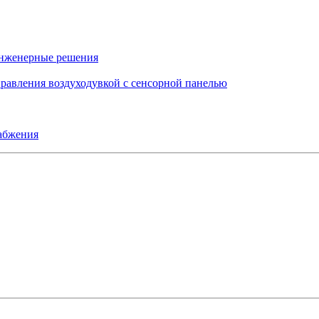
инженерные решения
правления воздуходувкой с сенсорной панелью
набжения