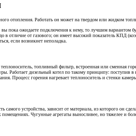
л
го отопления. Работать он может на твердом или жидком топлив
 вы пока ожидаете подключения к нему, то лучшим вариантом буд
до в отличие от газового; он имеет высокий показатель КПД (к
ься, если возникнет неполадка.
теплоноситель, топливный фильтр, встроенная или сменная горе
уры. Работает дизельный котел по такому принципу: поступив в 
рания. Процесс горения нагревает теплоноситель и стенки камеры
ть самого устройства, зависит от материала, из которого он сд
помещениях. Чугунные агрегаты выносливее, но тяжелее и боле