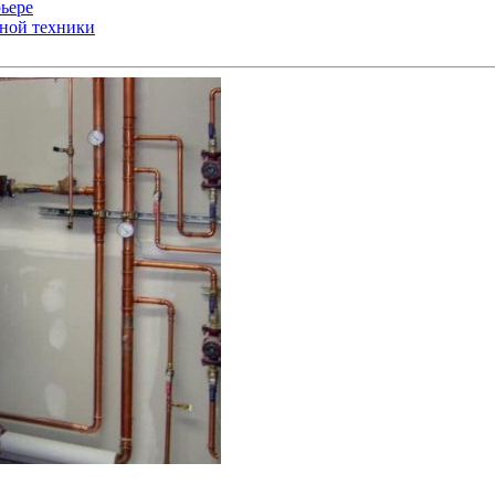
ьере
ьной техники