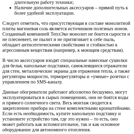
длительную работу техники;
Наличие дополнительных аксессуаров – прямой путь к
более удобной эксплуатации.
Следует отметить, что присутствующая в составе монолитной
плиты магниевая соль является источником полезных ионов.
Созданный компанией ТеплЭко монолит не боится сырости и
не плесневеет, не пылит и не притягивает к себе пыль,
обладает антисептическими свойствами и стойкостью к
агрессивным веществам (например, к моющим средствам).
В число аксессуаров входят специальные навесные сушилки
для белья, напольные подставки, самоклеящиеся отражатели
для стен, металлические экраны для отражения тепла, а также
регуляторы мощности, терморегуляторы и «умные» розетки с
управлением по SMS-каналу.
Данные обогреватели работают абсолютно бесшумно, могут
эксплуатироваться в сырых помещениях, они не боятся воды
и прямого солнечного света. Весь монтаж сводится к
закреплению прибора на стене комплектными кронштейнами.
Если есть необходимость, купите напольную подставку и
установите устройство там, где это нужно – то есть, оно
может работать как вспомогательное, так и как основное
оборудование для автономного отопления.