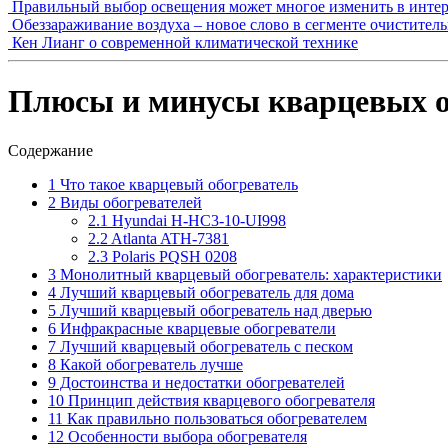
Правильный выбор освещения может многое изменить в интер
Обеззараживание воздуха – новое слово в сегменте очистител
Кен Лианг о современной климатической технике
Плюсы и минусы кварцевых о
Содержание
1
Что такое кварцевый обогреватель
2
Виды обогревателей
2.1
Hyundai H-HC3-10-UI998
2.2
Atlanta ATH-7381
2.3
Polaris PQSH 0208
3
Монолитный кварцевый обогреватель: характеристики
4
Лучший кварцевый обогреватель для дома
5
Лучший кварцевый обогреватель над дверью
6
Инфракрасные кварцевые обогреватели
7
Лучший кварцевый обогреватель с песком
8
Какой обогреватель лучше
9
Достоинства и недостатки обогревателей
10
Принцип действия кварцевого обогревателя
11
Как правильно пользоваться обогревателем
12
Особенности выбора обогревателя