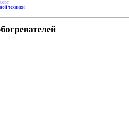
ьере
ьной техники
богревателей