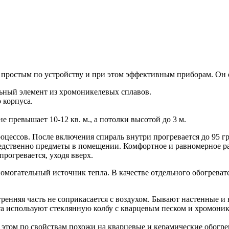
м простым по устройству и при этом эффективным приборам. Он
льный элемент из хромоникелевых сплавов.
 корпуса.
е превышает 10-12 кв. м., а потолки высотой до 3 м.
цессов. После включения спираль внутри прогревается до 95 гра
едственно предметы в помещении. Комфортное и равномерное ра
прогревается, уходя вверх.
омогательный источник тепла. В качестве отдельного обогревате
ренняя часть не соприкасается с воздухом. Бывают настенные и
а используют стеклянную колбу с кварцевым песком и хромонике
том по свойствам похожи на кварцевые и керамические обогрев