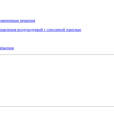
инженерные решения
правления воздуходувкой с сенсорной панелью
набжения