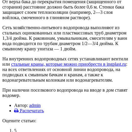
От верха бака до перекрытия помещения (защищенного от
сгорания) расстояние должно быть более 0,6 м. Стенки бака
защищают слоем теплоизоляции (например, 2—3 слоя
войлока, смоченного в глиняном растворе).
Сеть хозяйственно-питьевого водопровода выполняют из
стальных оцинкованных или пластмассовых труб диаметром
1,3/4 дюйма. К раковинам, умывальникам, смесителям у ванн
вода подводится по трубам диаметром 1/2—3/4 дюйма. К
смывному крану унитаза — 1 дюйм.
На внутренних водопроводных сетях устанавливают вентили
или
стальные краны, которые можно приобрести в ingplast.ru
:
на всех ответвлениях от основной линии водопровода, на
подводках к смывным бачкам и кранам, а также к
водонагревательным колонкам или водонагревателям.
При наличии поселкового водопровода на вводе в дом ставят
водомер.
Автор:
admin
Распечатать
Оцените статью:
5