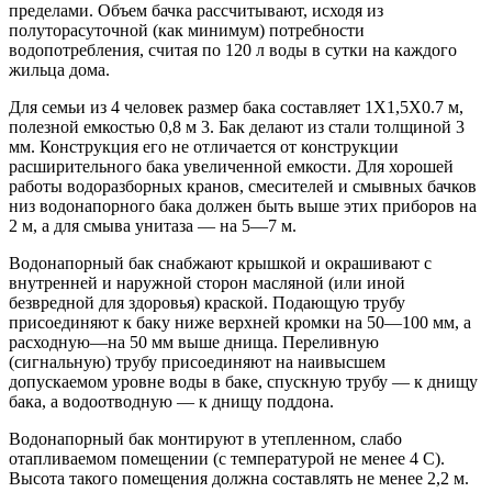
пределами. Объем бачка рассчитывают, исходя из
полуторасуточной (как минимум) потребности
водопотребления, считая по 120 л воды в сутки на каждого
жильца дома.
Для семьи из 4 человек размер бака составляет 1X1,5X0.7 м,
полезной емкостью 0,8 м 3. Бак делают из стали толщиной 3
мм. Конструкция его не отличается от конструкции
расширительного бака увеличенной емкости. Для хорошей
работы водоразборных кранов, смесителей и смывных бачков
низ водонапорного бака должен быть выше этих приборов на
2 м, а для смыва унитаза — на 5—7 м.
Водонапорный бак снабжают крышкой и окрашивают с
внутренней и наружной сторон масляной (или иной
безвредной для здоровья) краской. Подающую трубу
присоединяют к баку ниже верхней кромки на 50—100 мм, а
расходную—на 50 мм выше днища. Переливную
(сигнальную) трубу присоединяют на наивысшем
допускаемом уровне воды в баке, спускную трубу — к днищу
бака, а водоотводную — к днищу поддона.
Водонапорный бак монтируют в утепленном, слабо
отапливаемом помещении (с температурой не менее 4 С).
Высота такого помещения должна составлять не менее 2,2 м.