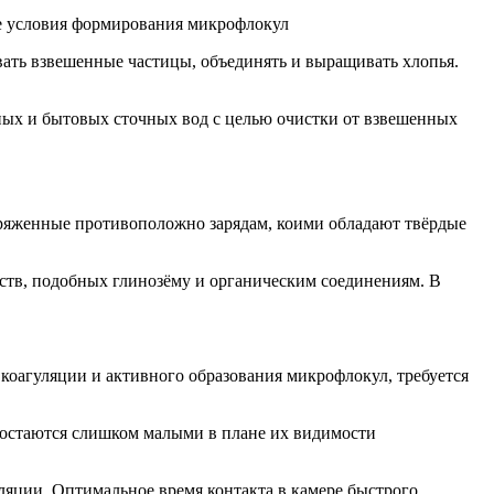
ые условия формирования микрофлокул
вать взвешенные частицы, объединять и выращивать хлопья.
ых и бытовых сточных вод с целью очистки от взвешенных
аряженные противоположно зарядам, коими обладают твёрдые
ств, подобных глинозёму и органическим соединениям. В
коагуляции и активного образования микрофлокул, требуется
о остаются слишком малыми в плане их видимости
ляции. Оптимальное время контакта в камере быстрого