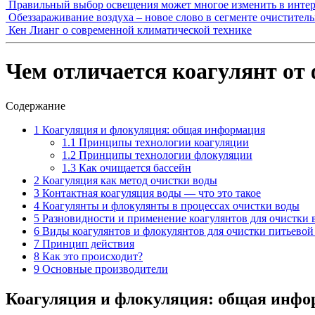
Правильный выбор освещения может многое изменить в интер
Обеззараживание воздуха – новое слово в сегменте очистител
Кен Лианг о современной климатической технике
Чем отличается коагулянт от
Содержание
1
Коагуляция и флокуляция: общая информация
1.1
Принципы технологии коагуляции
1.2
Принципы технологии флокуляции
1.3
Как очищается бассейн
2
Коагуляция как метод очистки воды
3
Контактная коагуляция воды — что это такое
4
Коагулянты и флокулянты в процессах очистки воды
5
Разновидности и применение коагулянтов для очистки 
6
Виды коагулянтов и флокулянтов для очистки питьевой
7
Принцип действия
8
Как это происходит?
9
Основные производители
Коагуляция и флокуляция: общая инф