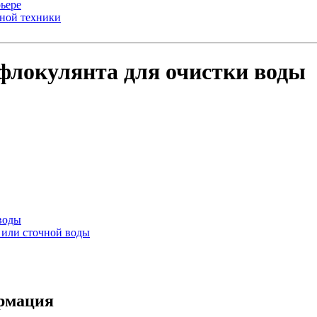
ьере
ьной техники
 флокулянта для очистки воды
воды
 или сточной воды
ормация