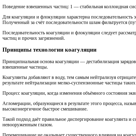
Поведение взвешенных частиц: 1 — стабильная коллоидная си
Для коагуляции и флокуляции характерна последовательность 
Полученный за счёт последовательности шлам фильтруется (пут
Последовательность коагуляции и флокуляции следует рассма
частиц и прочих загрязнений.
Принципы технологии коагуляции
Принципиальная основа коагуляции — дестабилизация зарядов
взвешенные частицы.
Коагулянты добавляют в воду, тем самым нейтрализуя отрица
результате нейтрализации мелко-суспензионные частицы таких
Процесс коагуляции, когда изменения объёмного состояния э
Агломерации, образующиеся в результате этого процесса, наз
высокоэнергичное быстрое смешивание.
Такой подход даёт правильное диспергирование коагулянта и 
невооруженным глазом.
Перемешивание не оказывает существенного влияния на коагул