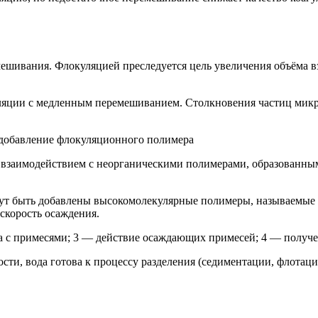
мешивания. Флокуляцией преследуется цель увеличения объёма в
ции с медленным перемешиванием. Столкновения частиц микрофл
я добавление флокуляционного полимера
, взаимодействием с неорганическими полимерами, образованн
ут быть добавлены высокомолекулярные полимеры, называемые к
 скорость осаждения.
да с примесями; 3 — действие осаждающих примесей; 4 — получе
сти, вода готова к процессу разделения (седиментации, флотац