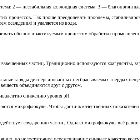
стема; 2 — нестабильная коллоидная система; 3 — благоприятн
этих процессов. Так проще преодолевать проблемы, стабилизиро
ем осаждения) и удаляется из воды.
тривать обычно практикуемым процессом обработки промышленн
 взвешенных частиц. Традиционно используются коагулянты, з
тельные заряды диспергированных несбрасываемых твердых веще
 веществ объединяются друг с другом.
квивалентно снижению уровня pH
ываются микрофлокулы. Чтобы достичь качественных показателей 
содействует соударению частиц. Однако микрофлокулы всё равн
яцию, но недостаточное перемешивание снижает качество коагу