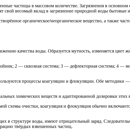
нные частицы в массовом количестве. Загрязнения в основном с
сят свой весомый вклад в загрязнение природной воды бытовые
творённое органическое/неорганическое вещество, а также част
снижению качества воды. Образуется мутность, изменяется цвет
йник; 2 — сквозная система; 3 — дефлекторная система; 4 — м
ользуются процессы коагуляции и флокуляции. Обе методики — 
альных химических веществ и адаптированной дозировки этих в
й схемы очистки, коагуляция и флокуляция обычно включаются 
их в структуре воды, имеют отрицательный заряд. Следовательн
ерацию твёрдых взвешенных частиц.