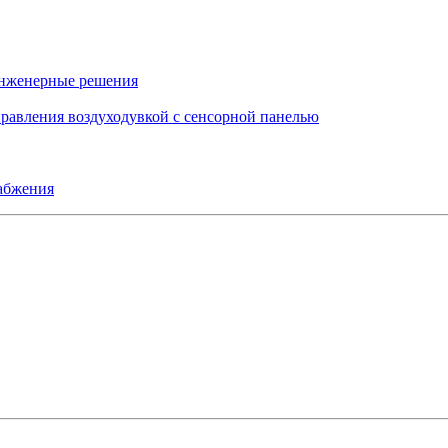
инженерные решения
правления воздуходувкой с сенсорной панелью
набжения