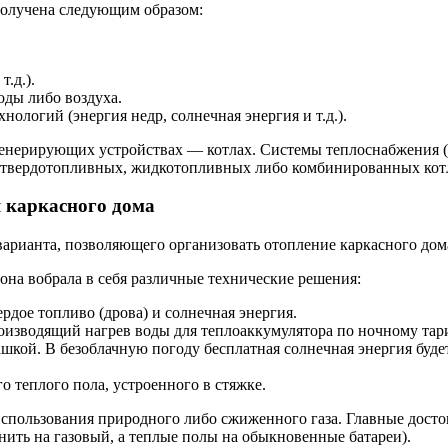
получена следующим образом:
.д.).
оды либо воздуха.
логий (энергия недр, солнечная энергия и т.д.).
енерирующих устройствах — котлах. Системы теплоснабжения (о
х, твердотопливных, жидкотопливных либо комбинированных кот
 каркасного дома
варианта, позволяющего организовать отопление каркасного до
она вобрала в себя различные технические решения:
рдое топливо (дрова) и солнечная энергия.
роизводящий нагрев воды для теплоаккумулятора по ночному тар
ой. В безоблачную погоду бесплатная солнечная энергия будет
 теплого пола, устроенного в стяжке.
спользования природного либо сжиженного газа. Главные дост
нить на газовый, а теплые полы на обыкновенные батареи).