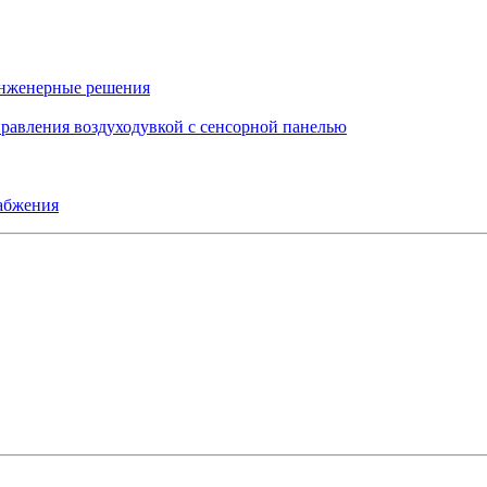
инженерные решения
правления воздуходувкой с сенсорной панелью
набжения