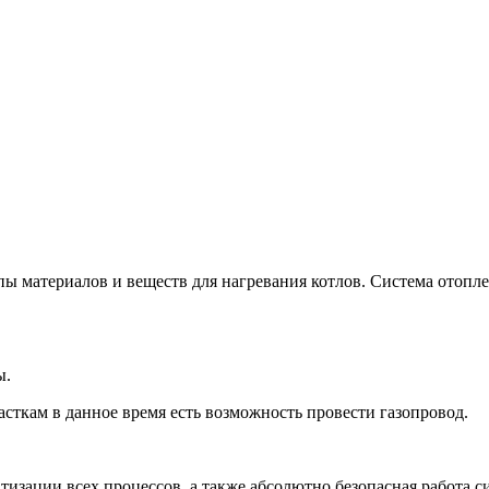
ы материалов и веществ для нагревания котлов. Система отопле
ы.
часткам в данное время есть возможность провести газопровод.
изации всех процессов, а также абсолютно безопасная работа с