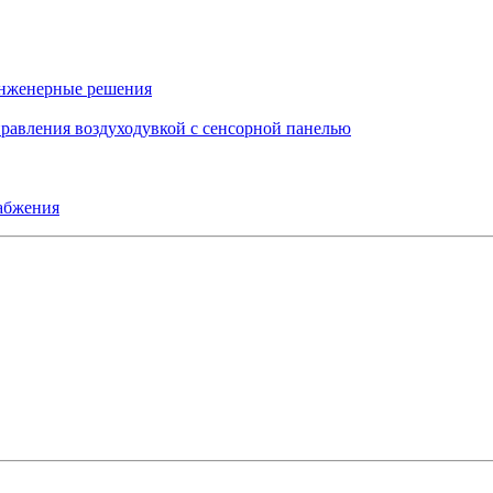
инженерные решения
правления воздуходувкой с сенсорной панелью
набжения