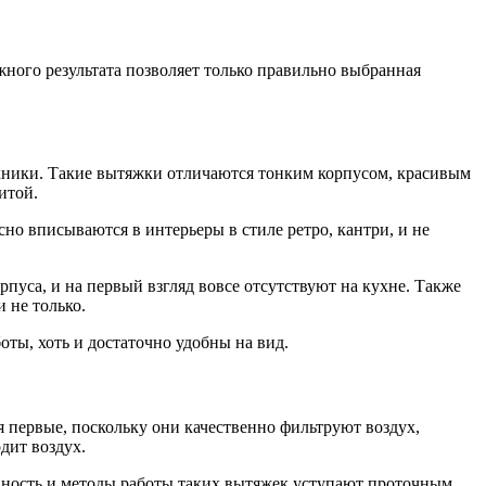
ного результата позволяет только правильно выбранная
ехники. Такие вытяжки отличаются тонким корпусом, красивым
итой.
о вписываются в интерьеры в стиле ретро, кантри, и не
уса, и на первый взгляд вовсе отсутствуют на кухне. Также
 не только.
ты, хоть и достаточно удобны на вид.
первые, поскольку они качественно фильтруют воздух,
дит воздух.
вность и методы работы таких вытяжек уступают проточным.