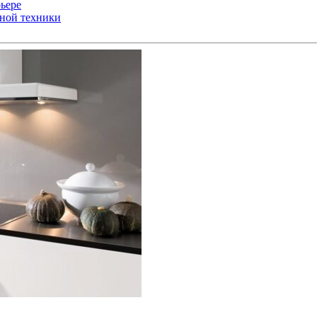
ьере
ьной техники