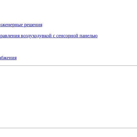
инженерные решения
правления воздуходувкой с сенсорной панелью
набжения