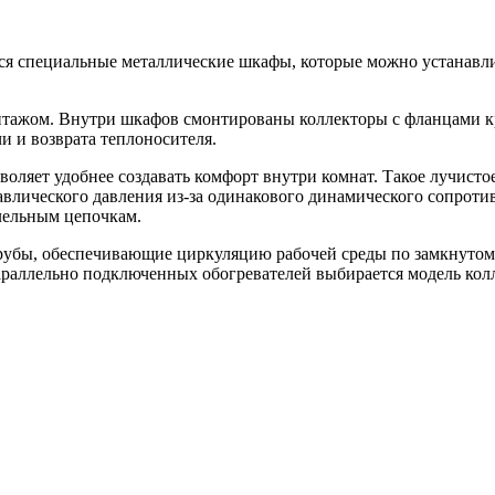
ся специальные металлические шкафы, которые можно устанавли
нтажом. Внутри шкафов смонтированы коллекторы с фланцами к
и и возврата теплоносителя.
воляет удобнее создавать комфорт внутри комнат. Такое лучист
равлического давления из-за одинакового динамического сопрот
лельным цепочкам.
трубы, обеспечивающие циркуляцию рабочей среды по замкнутом
араллельно подключенных обогревателей выбирается модель кол