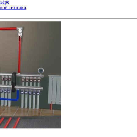
ьере
ьной техники