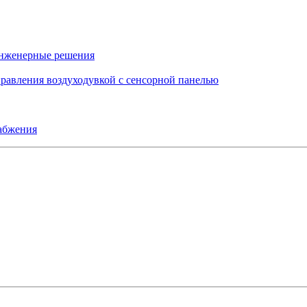
инженерные решения
правления воздуходувкой с сенсорной панелью
набжения