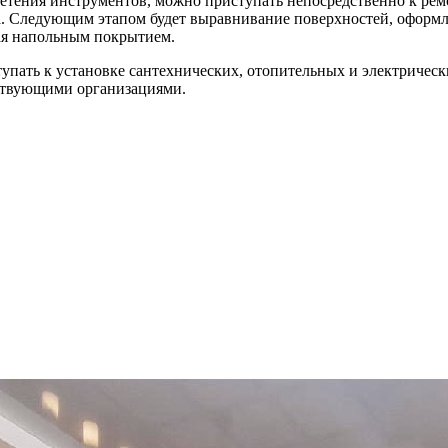
тения инструментов, можно приступать непосредственно к ремон
на. Следующим этапом будет выравнивание поверхностей, оформл
вая напольным покрытием.
упать к установке сантехнических, отопительных и электрическ
тствующими организациями.