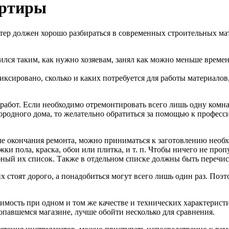
артиры
стер должен хорошо разбираться в современных строительных ма
лся таким, как нужно хозяевам, занял как можно меньше времен
фиксировано, сколько и каких потребуется для работы материалов
абот. Если необходимо отремонтировать всего лишь одну комнат
городного дома, то желательно обратиться за помощью к профес
ле окончания ремонта, можно приниматься к заготовлению необ
и пола, краска, обои или плитка, и т. п. Чтобы ничего не проп
бный их список. Также в отдельном списке должны быть перечи
х стоят дорого, а понадобиться могут всего лишь один раз. Поэ
имость при одном и том же качестве и технических характеристи
попавшемся магазине, лучше обойти несколько для сравнения.