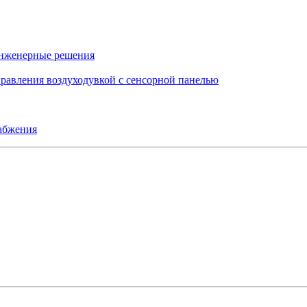
инженерные решения
правления воздуходувкой с сенсорной панелью
набжения