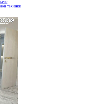
ьере
ьной техники