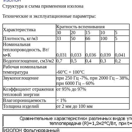
Структура и схема применения изолона
Технические и эксплуатационные параметры:
Кратность вспенивания
Характеристика
30
20
15
10
5
Плотность, кг/м3
33
50
66
100
5
Номинальная
теплопроводность, Вт/
м•К
0,031
0,033
0,036
0,039
0,041
Водопоглощение, см3/м2
0,7
0,5
0,4
0,3
0,2
Рабочая номинальная
температура
-60°С + 100°С
Звукопоглощение
при 250 Гц -7%, при 2000 Гц – 38%,
при 6000 Гц – 60%
Коэффициент отражения
от 95% до 97%
тепловой энергии
Влагопроницаемость
< 1%
Толщина изделий
от 2 мм до 100 мм