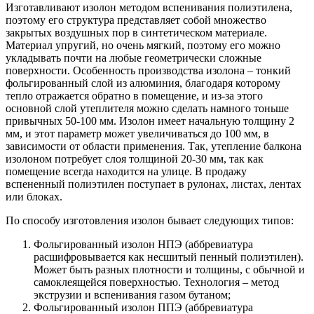
Изготавливают изолон методом вспенивания полиэтилена,
поэтому его структура представляет собой множество
закрытых воздушных пор в синтетическом материале.
Материал упругий, но очень мягкий, поэтому его можно
укладывать почти на любые геометрически сложные
поверхности. Особенность производства изолона – тонкий
фольгированный слой из алюминия, благодаря которому
тепло отражается обратно в помещение, и из-за этого
основной слой утеплителя можно сделать намного тоньше
привычных 50-100 мм. Изолон имеет начальную толщину 2
мм, и этот параметр может увеличиваться до 100 мм, в
зависимости от области применения. Так, утепление балкона
изолоном потребует слоя толщиной 20-30 мм, так как
помещение всегда находится на улице. В продажу
вспененный полиэтилен поступает в рулонах, листах, лентах
или блоках.
По способу изготовления изолон бывает следующих типов:
Фольгированный изолон НПЭ (аббревиатура
расшифровывается как несшитый пенный полиэтилен).
Может быть разных плотности и толщины, с обычной и
самоклеящейся поверхностью. Технология – метод
экструзии и вспенивания газом бутаном;
Фольгированный изолон ППЭ (аббревиатура