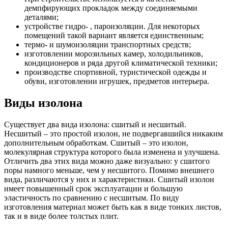
демпфирующих прокладок между соединяемыми
деталями;
устройстве гидро- , пароизоляции. Для некоторых
помещений такой вариант является единственным;
термо- и шумоизоляции транспортных средств;
изготовлении морозильных камер, холодильников,
кондиционеров и ряда другой климатической техники;
производстве спортивной, туристической одежды и
обуви, изготовлении игрушек, предметов интерьера.
Виды изолона
Существует два вида изолона: сшитый и несшитый.
Несшитый – это простой изолон, не подвергавшийся никаким
дополнительным обработкам. Сшитый – это изолон,
молекулярная структура которого была изменена и улучшена.
Отличить два этих вида можно даже визуально: у сшитого
поры намного меньше, чем у несшитого. Помимо внешнего
вида, различаются у них и характеристики. Сшитый изолон
имеет повышенный срок эксплуатации и большую
эластичность по сравнению с несшитым. По виду
изготовления материал может быть как в виде тонких листов,
так и в виде более толстых плит.