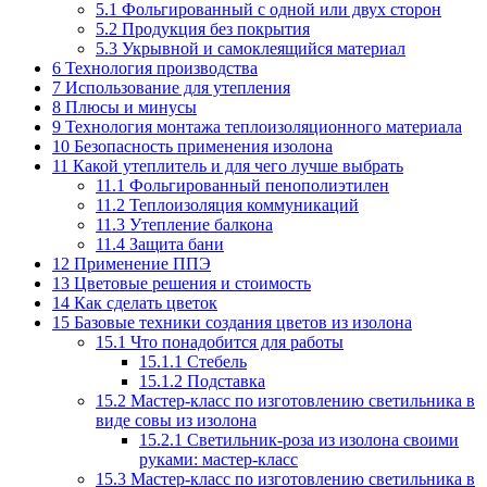
5.1
Фольгированный с одной или двух сторон
5.2
Продукция без покрытия
5.3
Укрывной и самоклеящийся материал
6
Технология производства
7
Использование для утепления
8
Плюсы и минусы
9
Технология монтажа теплоизоляционного материала
10
Безопасность применения изолона
11
Какой утеплитель и для чего лучше выбрать
11.1
Фольгированный пенополиэтилен
11.2
Теплоизоляция коммуникаций
11.3
Утепление балкона
11.4
Защита бани
12
Применение ППЭ
13
Цветовые решения и стоимость
14
Как сделать цветок
15
Базовые техники создания цветов из изолона
15.1
Что понадобится для работы
15.1.1
Стебель
15.1.2
Подставка
15.2
Мастер-класс по изготовлению светильника в
виде совы из изолона
15.2.1
Светильник-роза из изолона своими
руками: мастер-класс
15.3
Мастер-класс по изготовлению светильника в