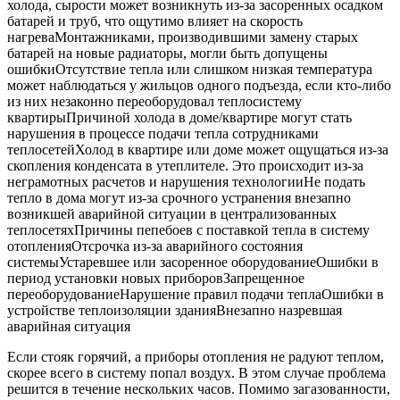
холода, сырости может возникнуть из-за засоренных осадком
батарей и труб, что ощутимо влияет на скорость
нагреваМонтажниками, производившими замену старых
батарей на новые радиаторы, могли быть допущены
ошибкиОтсутствие тепла или слишком низкая температура
может наблюдаться у жильцов одного подъезда, если кто-либо
из них незаконно переоборудовал теплосистему
квартирыПричиной холода в доме/квартире могут стать
нарушения в процессе подачи тепла сотрудниками
теплосетейХолод в квартире или доме может ощущаться из-за
скопления конденсата в утеплителе. Это происходит из-за
неграмотных расчетов и нарушения технологииНе подать
тепло в дома могут из-за срочного устранения внезапно
возникшей аварийной ситуации в централизованных
теплосетяхПричины пепебоев с поставкой тепла в систему
отопленияОтсрочка из-за аварийного состояния
системыУстаревшее или засоренное оборудованиеОшибки в
период установки новых приборовЗапрещенное
переоборудованиеНарушение правил подачи теплаОшибки в
устройстве теплоизоляции зданияВнезапно назревшая
аварийная ситуация
Если стояк горячий, а приборы отопления не радуют теплом,
скорее всего в систему попал воздух. В этом случае проблема
решится в течение нескольких часов. Помимо загазованности,