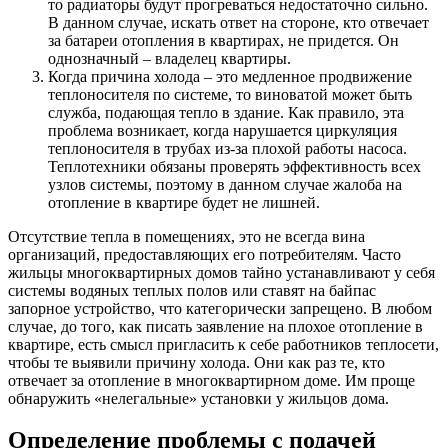
то радиаторы будут прогреваться недостаточно сильно.
В данном случае, искать ответ на стороне, кто отвечает
за батареи отопления в квартирах, не придется. Он
однозначный – владелец квартиры.
Когда причина холода – это медленное продвижение
теплоносителя по системе, то виноватой может быть
служба, подающая тепло в здание. Как правило, эта
проблема возникает, когда нарушается циркуляция
теплоносителя в трубах из-за плохой работы насоса.
Теплотехники обязаны проверять эффективность всех
узлов системы, поэтому в данном случае жалоба на
отопление в квартире будет не лишней.
Отсутствие тепла в помещениях, это не всегда вина
организаций, предоставляющих его потребителям. Часто
жильцы многоквартирных домов тайно устанавливают у себя
системы водяных теплых полов или ставят на байпас
запорное устройство, что категорически запрещено. В любом
случае, до того, как писать заявление на плохое отопление в
квартире, есть смысл пригласить к себе работников теплосети,
чтобы те выявили причину холода. Они как раз те, кто
отвечает за отопление в многоквартирном доме. Им проще
обнаружить «нелегальные» установки у жильцов дома.
Определение проблемы с подачей