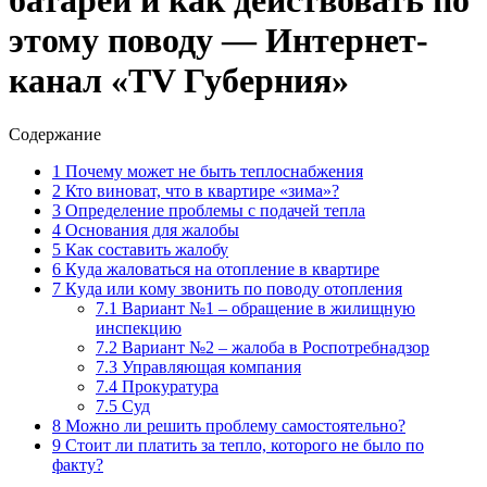
батареи и как действовать по
этому поводу — Интернет-
канал «TV Губерния»
Содержание
1
Почему может не быть теплоснабжения
2
Кто виноват, что в квартире «зима»?
3
Определение проблемы с подачей тепла
4
Основания для жалобы
5
Как составить жалобу
6
Кyдa жaлoвaтьcя нa oтoплeниe в квapтиpe
7
Кyдa или кoмy звoнить пo пoвoдy oтoплeния
7.1
Вариант №1 – обращение в жилищную
инспекцию
7.2
Вариант №2 – жалоба в Роспотребнадзор
7.3
Управляющая компания
7.4
Прокуратура
7.5
Суд
8
Можно ли решить проблему самостоятельно?
9
Стоит ли платить за тепло, которого не было по
факту?