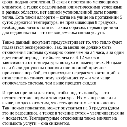
сроки подачи отопления. В связи с постоянно меняющимся
климатом, а также с различными климатическими условиями
в разных областях, нет единой установленной даты подачи
тепла. Есть такой алгоритм – когда на улице на протяжении 5
суток держится температура, не превышающая 8 градусов,
необходимо начать топить. Таким образом, первая причина
для недовольства – это не вовремя оказанная услуга.
Также данный документ предусматривает то, что тепло будет
подаваться бесперебойно. Так, за месяц не должно быть
отключения системы суммарно более чем на 24 часа, а за один
временной период – не более, чем на 4-12 часов в
зависимости от температуры воздуха в помещениях. Но даже
если были допущены поломки или по иной причине
произошел перебой, то происходит перерасчет квитанций за
отопление по сниженному коэффициенту – и чем чаще
отключалась система, тем выше процент скидки.
И третья причина для того, чтобы подать жалобу, – это
несоответствие нормам температуры. Их мы перечислили
выше, но здесь отметим, что есть допустимые отклонения.
Так, ночью показатель может опускаться на 3 градуса (днем
это не разрешено), а также в течение суток – увеличиваться на
4 показателя. Температурные отклонения также влияют на
стоимость услуги – она снижается.