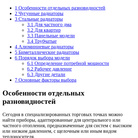
1
Особенности отдельных разновидностей
2
Чугунные радиаторы
3
Стальные радиаторы
3.1
Для частного дма
3.2
Для квартир
3.3
Панельные модели
3.4
Трубчатые
4
Алюминиевые радиаторы
5
Биметаллические радиаторы
6
Порядок выбора модели
6.1
Определение потребной мощности
6.2
Рабочее давление
6.3
Другие детали
7
Основные факторы выбора
Особенности отдельных
разновидностей
Сегодня в специализированных торговых точках можно
найти приборы, адаптированные для центрального или
частного отопления, предназначенные для систем с высоким
или низким давлением, с щелочным или иным видом
теплоносителя.