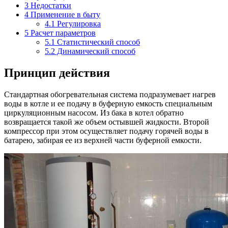
3
Недостатки
4
Применение в быту
4.1
Регулировка
5
Расчет параметров
5.1
Статистический способ
5.2
Динамический способ
Принцип действия
Стандартная обогревательная система подразумевает нагрев
воды в котле и ее подачу в буферную емкость специальным
циркуляционным насосом. Из бака в котел обратно
возвращается такой же объем остывшей жидкости. Второй
компрессор при этом осуществляет подачу горячей воды в
батарею, забирая ее из верхней части буферной емкости.