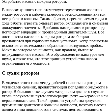
Устройство насоса с мокрым ротором.
В насосах данного типа отсутствует герметичная изоляция
между ротором и рабочей камерой с расположенным внутри
нее рабочим колесом. Таким образом, перекачиваемая среда в
ходе работы агрегата омывает ротор, охлаждая его и смазывая
движущиеся элементы. Вдобавок находящаяся в роторе вода
поглощает вибрации и производимый двигателем шум. Все
достоинства насосов с мокрым ротором особо ярко
проявляются при горизонтальной установке, когда полностью
исключается возможность образования воздушных пробок.
Мокрым ротором оснащаются, как правило, бытовые
циркуляционные насосы. Это обусловлено низким уровнем
шума, а также тем, что этот принцип устройства насоса
ограничивает его мощность.
С сухим ротором
В моделях этого типа между рабочей полостью и ротором
установлен сальник, препятствующий попаданию жидкости в
ротор. В большинстве случаев материалом для него служит
уголь, получаемый путем агломерации, реже — керамика или
нержавеющая сталь. Такой принцип устройства допускает
применение двигателей большой мощности, поэтому насосы
данного типа применяются в системах централизованного