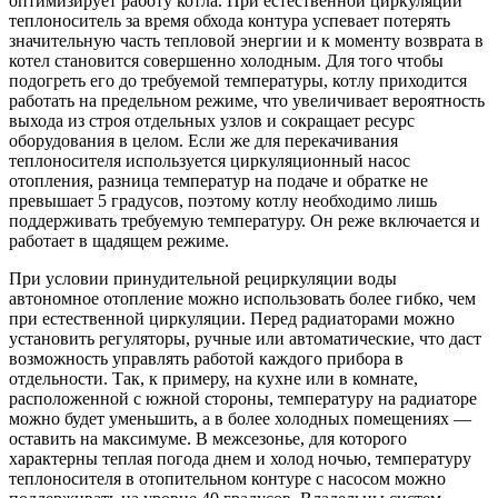
оптимизирует работу котла. При естественной циркуляции
теплоноситель за время обхода контура успевает потерять
значительную часть тепловой энергии и к моменту возврата в
котел становится совершенно холодным. Для того чтобы
подогреть его до требуемой температуры, котлу приходится
работать на предельном режиме, что увеличивает вероятность
выхода из строя отдельных узлов и сокращает ресурс
оборудования в целом. Если же для перекачивания
теплоносителя используется циркуляционный насос
отопления, разница температур на подаче и обратке не
превышает 5 градусов, поэтому котлу необходимо лишь
поддерживать требуемую температуру. Он реже включается и
работает в щадящем режиме.
При условии принудительной рециркуляции воды
автономное отопление можно использовать более гибко, чем
при естественной циркуляции. Перед радиаторами можно
установить регуляторы, ручные или автоматические, что даст
возможность управлять работой каждого прибора в
отдельности. Так, к примеру, на кухне или в комнате,
расположенной с южной стороны, температуру на радиаторе
можно будет уменьшить, а в более холодных помещениях —
оставить на максимуме. В межсезонье, для которого
характерны теплая погода днем и холод ночью, температуру
теплоносителя в отопительном контуре с насосом можно