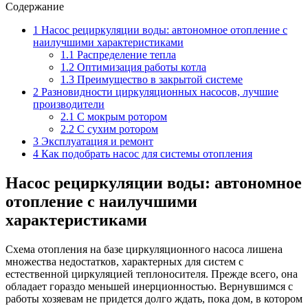
Содержание
1
Насос рециркуляции воды: автономное отопление с
наилучшими характеристиками
1.1
Распределение тепла
1.2
Оптимизация работы котла
1.3
Преимущество в закрытой системе
2
Разновидности циркуляционных насосов, лучшие
производители
2.1
С мокрым ротором
2.2
С сухим ротором
3
Эксплуатация и ремонт
4
Как подобрать насос для системы отопления
Насос рециркуляции воды: автономное
отопление с наилучшими
характеристиками
Схема отопления на базе циркуляционного насоса лишена
множества недостатков, характерных для систем с
естественной циркуляцией теплоносителя. Прежде всего, она
обладает гораздо меньшей инерционностью. Вернувшимся с
работы хозяевам не придется долго ждать, пока дом, в котором