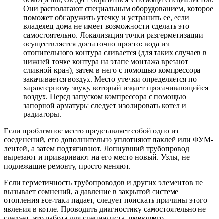
Они располагают специальным оборудованием, которое
поможет обнаружить утечку и устранить ее, если
владелец дома не имеет возможности сделать это
самостоятельно. Локализация точки разгерметизации
осуществляется достаточно просто: вода из
отопительного контура сливается (для таких случаев в
нижней точке контура на этапе монтажа врезают
сливной кран), затем в него с помощью компрессора
закачивается воздух. Место утечки определяется по
характерному звуку, который издает просачивающийся
воздух. Перед запуском компрессора с помощью
запорной арматуры следует изолировать котел и
радиаторы.
Если проблемное место представляет собой одно из
соединений, его дополнительно уплотняют паклей или ФУМ-
лентой, а затем подтягивают. Лопнувший трубопровод
вырезают и приваривают на его место новый. Узлы, не
подлежащие ремонту, просто меняют.
Если герметичность трубопроводов и других элементов не
вызывает сомнений, а давление в закрытой системе
отопления все-таки падает, следует поискать причины этого
явления в котле. Проводить диагностику самостоятельно не
следует, это работа для специалиста, имеющего