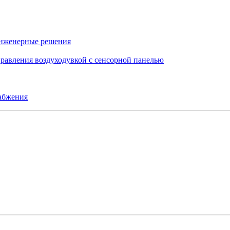
инженерные решения
правления воздуходувкой с сенсорной панелью
набжения