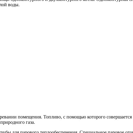
лой воды.
ревании помещения. Топливо, с помощью которого совершается р
природного газа.
трубы для парового теплообеспечения. Специальное паровое от