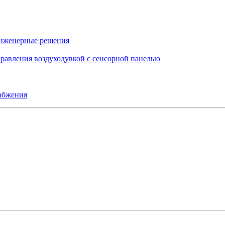
инженерные решения
правления воздуходувкой с сенсорной панелью
набжения