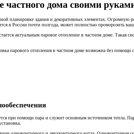
е частного дома своими рукам
ичной планировке здания и декоративных элементах. Огромную р
ится в России почти полгода, может полностью проморозить ваш
тается актуальным паровое отопление в частном доме. Такая си
овка парового отопления в частном доме возможна без помощи 
лообеспечения
ется при помощи пара и служит основным источником тепла. Пар
установка.
мощи одноконтурного и двухконтурного котла. Одноконтурная с