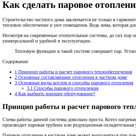
Как сделать паровое отоплени
Строительство частного дома заключается не только в гармон
тепловое обеспечение и уют помещения. Ведь зима, которая дл
Несмотря на современные отопительные системы, до сих пор ос
универсальной и удобной в эксплуатации.
Тепловую функцию в такой системе совершает пар. Устан
Содержание
1
Принцип работы и расчет парового теплообеспечения
2
Основные составляющие отопления в частном доме
3
Основные виды котлов и способы парового отопления
3.1
Способы парового отопеления
4
Как выбрать хорошее оборудование?
Принцип работы и расчет парового теп
Схема работы данной системы довольно проста. Котел нагрева
производит паровая трубина или редукционная охладительная 
Паровое отопление в частном доме может выполняться при по