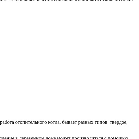
абота отопительного котла, бывает разных типов: твердое,
опление в деревянном доме может производиться с помощью