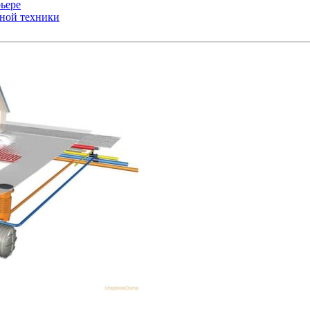
ьере
ьной техники