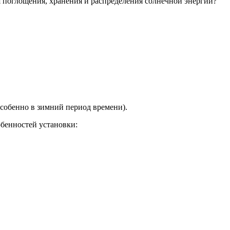
я поглощения, хранения и распределения солнечной энергии?
собенно в зимний период времени).
бенностей установки: