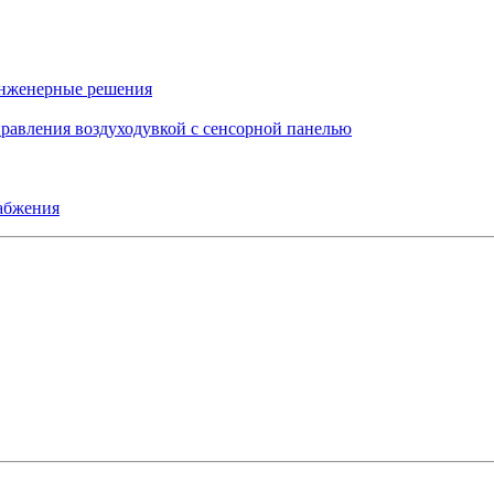
инженерные решения
правления воздуходувкой с сенсорной панелью
набжения