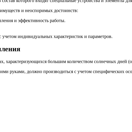
 состав которого входят специальные устройства и элементы дл
еимуществ и неоспоримых достоинств:
пления и эффективность работы.
с учетом индивидуальных характеристик и параметров.
пления
ах, характеризующихся большим количеством солнечных дней (о
ими руками, должно производиться с учетом специфических осо