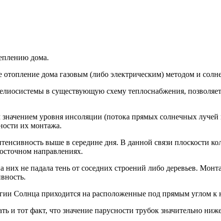
теплению дома.
отопление дома газовым (либо электрическим) методом и солне
елиосистемы в существующую схему теплоснабжения, позволяет 
 значением уровня инсоляции (потока прямых солнечных лучей 
ности их монтажа.
нтенсивность выше в середине дня. В данной связи плоскости к
осточном направлениях.
на них не падала тень от соседних строений либо деревьев. Мон
вность.
ергии Солнца приходится на расположенные под прямым углом к
ть и тот факт, что значение парусности трубок значительно ниж