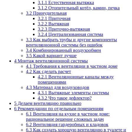
3.1.1
Естественная вытяжка
3.1.2
Отопительный котёл, камин, печка
3.2
Принудительная
3.2.1
Приточная
3.2.2
Вытяжная
3.2.3
Приточно-вытяжная
3.2.4
Централизованная система
3.3
Как выбрать трубы и другие компоненты
вентиляционной системы без ошибок
3.4
Комбинированный воздухообмен
3.5
Какой вариант лучше
4
Монтаж вентиляционной системы
4.1
Требования к вентиляции в частном доме
4.2
Как сделать расчет
4.2.1
Вентиляционные каналы между
помещениями
4.3
Материал для воздуховодов
4.3.1
Вытяжные элементы системы
4.3.2
Что такое дефлектор?
5
Делаем вентиляцию правильно
6
Рекомендации по отдельным помещениям
6.1
Вентиляция на кухне в частном доме:
рациональное решение сложных задач
6.2
Вентиляция гардеробных и кладовок
6.3
Как создать хорошую вентиляцию в туалете и