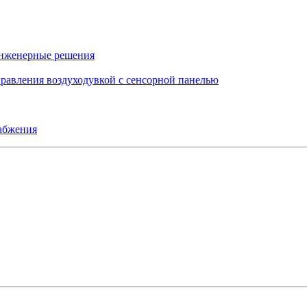
инженерные решения
правления воздуходувкой с сенсорной панелью
набжения