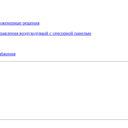
инженерные решения
правления воздуходувкой с сенсорной панелью
набжения