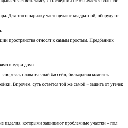
адывается сквозь тамбур. Последний не отличается большой
ра. Для этого парилку часто делают квадратной, оборудуют
и.
ации пространства относят к самым простым. Предбанник
рямо внутри дома.
– спортзал, плавательный бассейн, бильярдная комната.
йки. Впрочем, суть остаётся той же самой – защита от утечек
вые изделия, которыми защищают проблемные участки – пол,