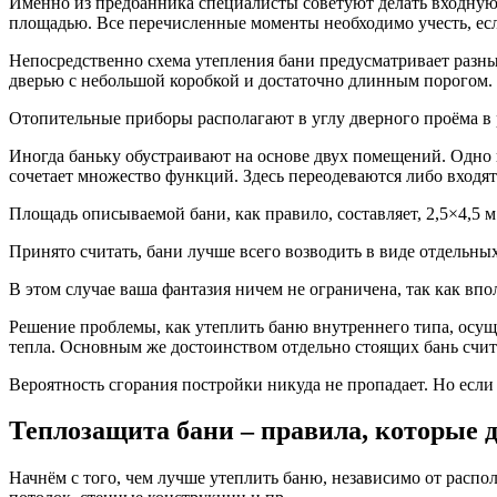
Именно из предбанника специалисты советуют делать входную д
площадью. Все перечисленные моменты необходимо учесть, есл
Непосредственно схема утепления бани предусматривает разны
дверью с небольшой коробкой и достаточно длинным порогом.
Отопительные приборы располагают в углу дверного проёма в 
Иногда баньку обустраивают на основе двух помещений. Одно 
сочетает множество функций. Здесь переодеваются либо входят
Площадь описываемой бани, как правило, составляет, 2,5×4,5 
Принято считать, бани лучше всего возводить в виде отдельны
В этом случае ваша фантазия ничем не ограничена, так как впо
Решение проблемы, как утеплить баню внутреннего типа, осуще
тепла. Основным же достоинством отдельно стоящих бань счита
Вероятность сгорания постройки никуда не пропадает. Но если 
Теплозащита бани – правила, которые 
Начнём с того, чем лучше утеплить баню, независимо от расп