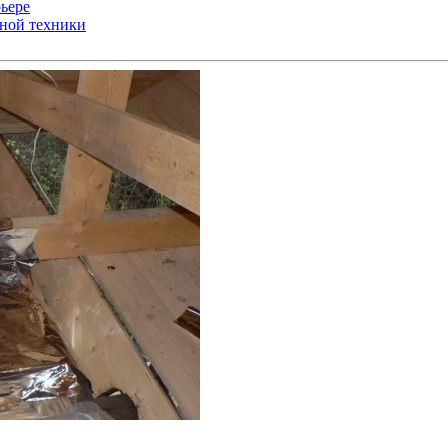
ьере
ьной техники