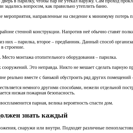
верь в парилку, чтобы пар не утекал наружу. Сам проход прокл
и задались вопросом, как правильно утеплить баню.
е мероприятия, направленные на сведение к минимуму потерь па
районе стенной конструкции. Напротив неё обычно ставят полк
из них – парилка, второе – предбанник. Данный способ организ
 в строение.
м. Место монтажа отопительного оборудования – парилка.
х сооружений. Это неправда. Никто не мешает сделать парную п
лне реально вместе с банькой обустроить ряд других помещений 
ствляется немного другими способами, нежели отдельной постро
ется низкая пожарная безопасность.
воспламенится парная, велика вероятность спасти дом.
должен знать каждый
оложения, снаружи или внутри. Подходят различные пенопласто